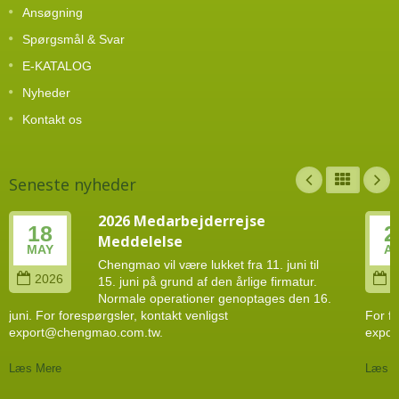
Ansøgning
Spørgsmål & Svar
E-KATALOG
Nyheder
Kontakt os
Seneste nyheder
2026 Medarbejderrejse
18
2
Meddelelse
MAY
A
Chengmao vil være lukket fra 11. juni til
2026
2
15. juni på grund af den årlige firmatur.
Normale operationer genoptages den 16.
juni. For forespørgsler, kontakt venligst
For fo
export@chengmao.com.tw.
expor
Læs Mere
Læs M