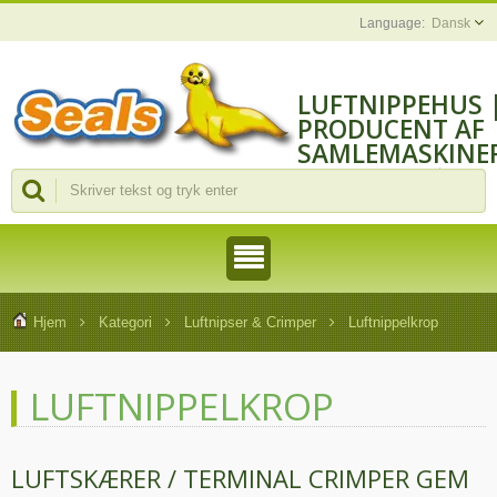
Dansk
LUFTNIPPEHUS 
PRODUCENT AF
SAMLEMASKINE
OG VÆRKTØJER
Hjem
Kategori
Luftnipser & Crimper
Luftnippelkrop
LUFTNIPPELKROP
LUFTSKÆRER / TERMINAL CRIMPER GEM