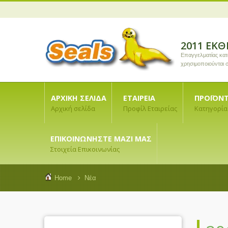
2011 ΈΚΘ
Επαγγελματίας κα
χρησιμοποιούνται
ΑΡΧΙΚΉ ΣΕΛΊΔΑ
ΕΤΑΙΡΕΊΑ
ΠΡΟΪΌΝ
Αρχική σελίδα
Προφίλ Εταιρείας
Κατηγορία
ΕΠΙΚΟΙΝΩΝΉΣΤΕ ΜΑΖΊ ΜΑΣ
Στοιχεία Επικοινωνίας
Home
Νέα