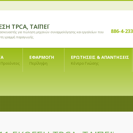
ΕΣΗ TPCA, ΤΑΪΠΈΙ
886-4-23
τασκευαστής για πώληση μηχανών συναρμολόγησης και εργαλείων που
 στη γραμμή παραγωγής.
ΤΑ
ΕΦΑΡΜΟΓΉ
ΕΡΩΤΉΣΕΙΣ & ΑΠΑΝΤΉΣΕΙΣ
 Προϊόντος
Περίληψη
Κέντρο Γνώσης