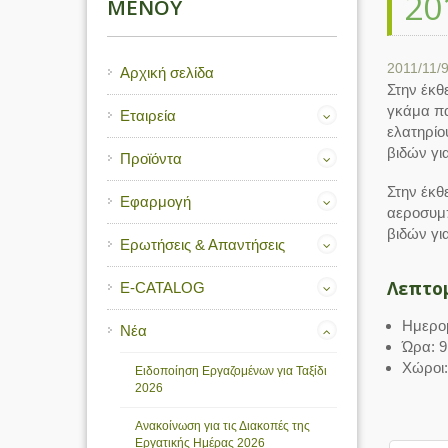
20
ΜΕΝΟΎ
2011/11/
Αρχική σελίδα
Στην έκθ
γκάμα πα
Εταιρεία
ελατηρίο
βιδών για
Προϊόντα
Στην έκθ
Εφαρμογή
αεροσυμπ
βιδών για
Ερωτήσεις & Απαντήσεις
Λεπτο
E-CATALOG
Ημερομ
Νέα
Ώρα: 9
Χώροι:
Ειδοποίηση Εργαζομένων για Ταξίδι
2026
Ανακοίνωση για τις Διακοπές της
Εργατικής Ημέρας 2026