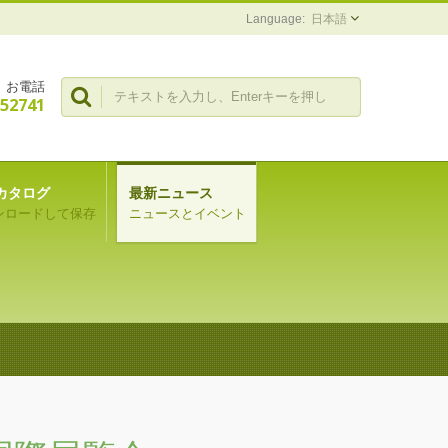
日本語
お電話
352741
カタログ
最新ニュース
ンロードして保存
ニュースとイベント