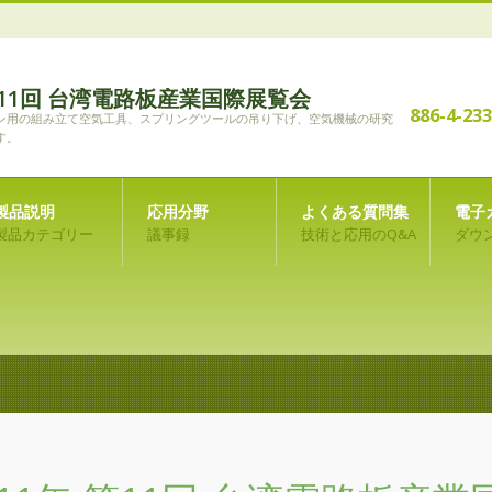
 第11回 台湾電路板産業国際展覧会
886-4-23
ン用の組み立て空気工具、スプリングツールの吊り下げ、空気機械の研究
す。
製品説明
応用分野
よくある質問集
電子
製品カテゴリー
議事録
技術と応用のQ&A
ダウ