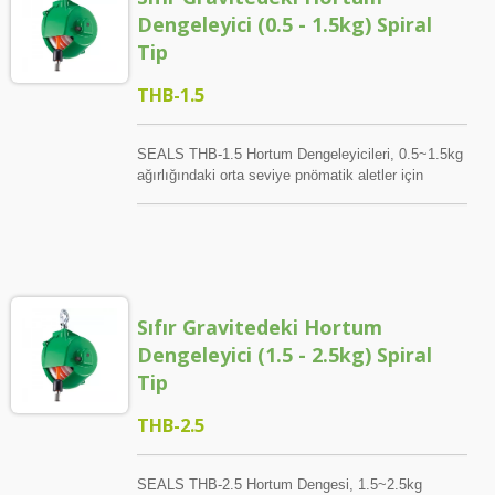
Dengeleyici (0.5 - 1.5kg) Spiral
Tip
THB-1.5
SEALS THB-1.5 Hortum Dengeleyicileri, 0.5~1.5kg
ağırlığındaki orta seviye pnömatik aletler için
tasarlanmıştır. 8*12mm çapında PU örgülü hortum
entegre edilerek, etkili hava akışı sağlanır ve
darbeli anahtar, yağlı darbeli tornavida gibi orta
büyüklükteki hava araçları için yeterli hava akışı
sağlanır. Bu arada, baharlı esnek gerilimli SEALS
THB-1.5, 0.5kg~1.5kg, hava hortumu dengeleyici,
Sıfır Gravitedeki Hortum
pnömatik aleti kolayca, hızlı bir şekilde ve
ergonomik olarak kullanmanızı sağlar. Ve, çalışma
Dengeleyici (1.5 - 2.5kg) Spiral
alanı temiz, düzenli ve organize edilmiş, üretim
Tip
hattınızın imajıdır. THB serisindeki solucan dişlisi
ile, aracın belirli ağırlığına uyacak şekilde gerilimi
THB-2.5
küçük bir derecede ayarlayabilirsiniz.
SEALS THB-2.5 Hortum Dengesi, 1.5~2.5kg