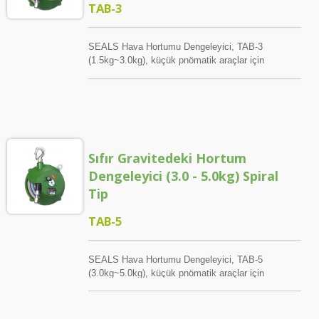
TAB-3
SEALS Hava Hortumu Dengeleyici, TAB-3
(1.5kg~3.0kg), küçük pnömatik araçlar için
tasarlanmıştır. PU örgülü hava hortumu ve yaylı
esnek gerilim entegrasyonuyla çalışma alanını
temiz ve düzenli tutun. SEALS Hava Araçları
Dengeleri, aletlere kolayca erişmenizi ve aleti doğru
yerde hızlı bir şekilde konumlandırmanızı sağlar,
artık kullanmadığınızda. Farklı hava aletlerinin
Sıfır Gravitedeki Hortum
ağırlığına göre, kol altı altıgen anahtar kullanarak
gerilimi ayarlamak kolaydır.
Dengeleyici (3.0 - 5.0kg) Spiral
Tip
TAB-5
SEALS Hava Hortumu Dengeleyici, TAB-5
(3.0kg~5.0kg), küçük pnömatik araçlar için
tasarlanmıştır. PU örgülü hava hortumu ve yaylı
esnek gerilim entegrasyonuyla çalışma alanını
temiz ve düzenli tutun. SEALS Hava Araçları