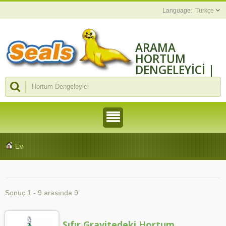
Türkçe
ARAMA
HORTUM
DENGELEYICI |
HASSAS
MONTAJ
MAKINELERI VE
ARAÇLARI
ÜRETICISI -
CHENGMAO
Ev
Sonuç 1 - 9 arasında 9
Sıfır Gravitedeki Hortum