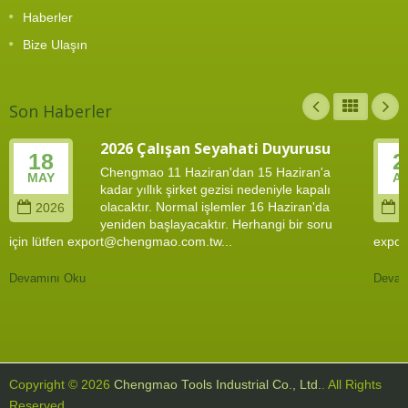
Haberler
Bize Ulaşın
Son Haberler
2026 Çalışan Seyahati Duyurusu
18
2
Chengmao 11 Haziran'dan 15 Haziran'a
MAY
A
kadar yıllık şirket gezisi nedeniyle kapalı
olacaktır. Normal işlemler 16 Haziran'da
2026
2
yeniden başlayacaktır. Herhangi bir soru
için lütfen export@chengmao.com.tw...
expor
Devamını Oku
Devam
Copyright © 2026
Chengmao Tools Industrial Co., Ltd.
. All Rights
Reserved.