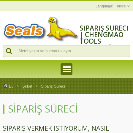
Türkçe
SIPARIŞ SÜRECI
| CHENGMAO
TOOLS
INDUSTRIAL
CO., LTD.
Ev
Şirket
Sipariş Süreci
SIPARIŞ SÜRECI
SIPARIŞ VERMEK ISTIYORUM, NASIL