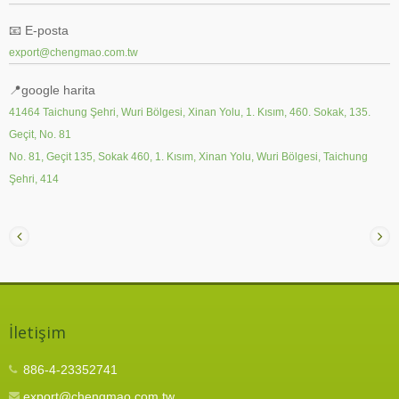
📧
E-posta
export@chengmao.com.tw
📍google harita
41464 Taichung Şehri, Wuri Bölgesi, Xinan Yolu, 1. Kısım, 460. Sokak, 135.
Geçit, No. 81
No. 81, Geçit 135, Sokak 460, 1. Kısım, Xinan Yolu, Wuri Bölgesi, Taichung
Şehri, 414
İletişim
886-4-23352741
export@chengmao.com.tw