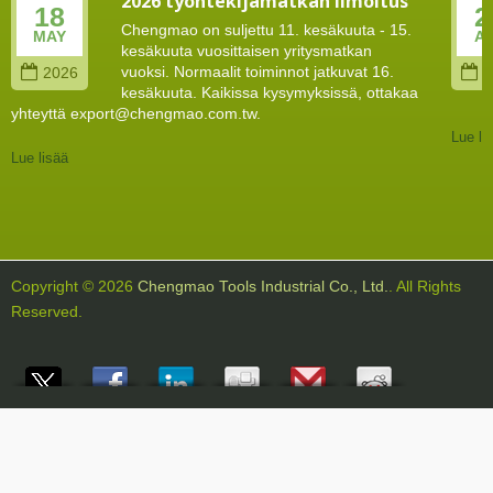
2026 työntekijämatkan ilmoitus
18
2
Chengmao on suljettu 11. kesäkuuta - 15.
MAY
A
kesäkuuta vuosittaisen yritysmatkan
vuoksi. Normaalit toiminnot jatkuvat 16.
2026
2
kesäkuuta. Kaikissa kysymyksissä, ottakaa
yhteyttä export@chengmao.com.tw.
Lue li
Lue lisää
Copyright © 2026
Chengmao Tools Industrial Co., Ltd.
. All Rights
Reserved.