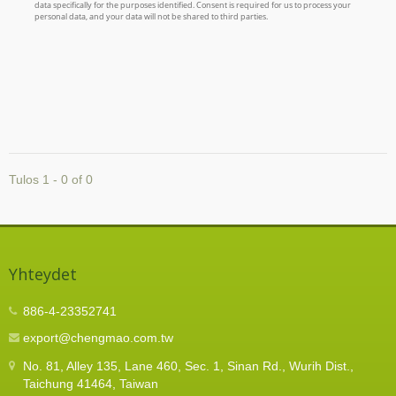
Tulos 1 - 0 of 0
Yhteydet
886-4-23352741
export@chengmao.com.tw
No. 81, Alley 135, Lane 460, Sec. 1, Sinan Rd., Wurih Dist.,
Taichung 41464, Taiwan