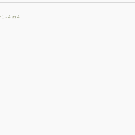
 1 - 4 из 4
я TRPC Управление
CL-A3 Цифровая систе
жением реактивного
управления