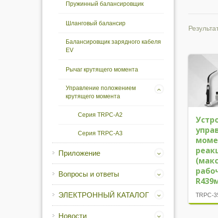
Пружинный балансировщик
Шланговый балансир
Результат
Балансировщик зарядного кабеля
EV
Рычаг крутящего момента
Управление положением
крутящего момента
Серия TRPC-A2
Устр
упра
Серия TRPC-A3
моме
реак
Приложение
(мак
рабо
Вопросы и ответы
R439
ЭЛЕКТРОННЫЙ КАТАЛОГ
TRPC-3
Новости