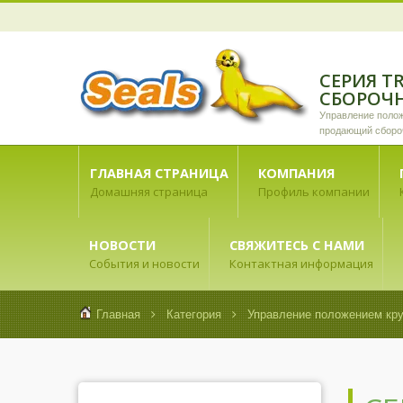
СЕРИЯ T
СБОРОЧ
Управление поло
продающий сборо
линии.
ГЛАВНАЯ СТРАНИЦА
КОМПАНИЯ
Домашняя страница
Профиль компании
НОВОСТИ
СВЯЖИТЕСЬ С НАМИ
События и новости
Контактная информация
Главная
Категория
Управление положением кр