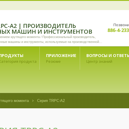
RPC-A2 | ПРОИЗВОДИТЕЛЬ
Позвони
886-4-23
НЫХ МАШИН И ИНСТРУМЕНТОВ
жением крутящего момента / Профессиональный производитель,
чные машины и инструменты, используемые на производственной
ПРОДУКТЫ
ПРИЛОЖЕНИЕ
ВОПРОСЫ И ОТВЕТ
Категория продукта
Резюме
Центр знаний
утящего момента
Серия TRPC-A2