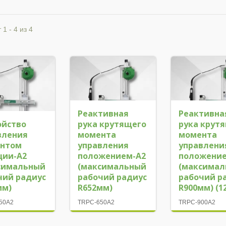
 1 - 4 из 4
Реактивная
Реактивна
ойство
рука крутящего
рука крут
вления
момента
момента
нтом
управления
управлени
ции-A2
положением-A2
положение
симальный
(максимальный
(максима
чий радиус
рабочий радиус
рабочий р
мм)
R652мм)
R900мм) (12
50A2
TRPC-650A2
TRPC-900A2