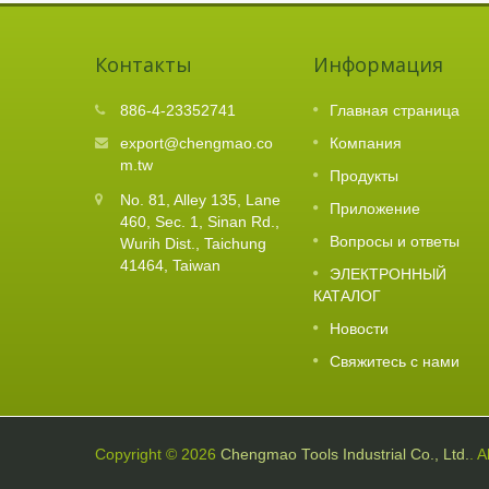
Контакты
Информация
Тайбэя
Уведомление о праздниках
886-4-23352741
Главная страница
10
Лунного Нового года
export@chengmao.co
Компания
FEB
td.
m.tw
Читать Далее
Продукты
2026
 2026.
No. 81, Alley 135, Lane
т для
Приложение
460, Sec. 1, Sinan Rd.,
Вопросы и ответы
Wurih Dist., Taichung
41464, Taiwan
ЭЛЕКТРОННЫЙ
КАТАЛОГ
Новости
Свяжитесь с нами
Copyright © 2026
Chengmao Tools Industrial Co., Ltd.
. 