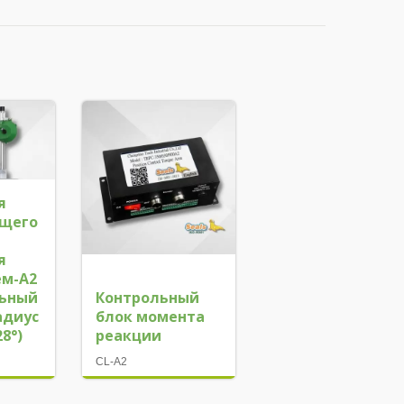
я
ящего
я
м-A2
льный
Контрольный
адиус
блок момента
8°)
реакции
CL-A2