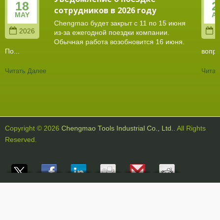
18
2
сотрудников в 2026 году
MAY
A
Chengmao будет закрыт с 11 по 15 июня
2026
2
из-за ежегодной поездки компании.
Обычная работа возобновится 16 июня.
По...
вопро
Читать Далее
Читат
Copyright © 2026
Chengmao Tools Industrial Co., Ltd.
. All Rights
Reserved.