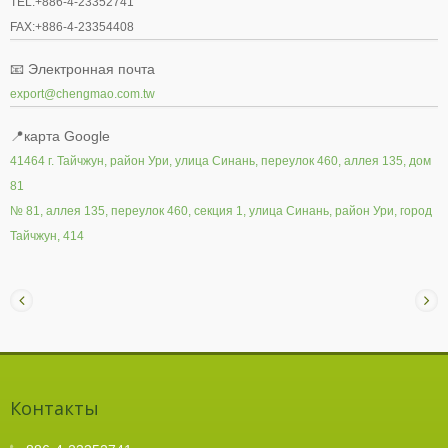
TEL:+886-4-23352741
FAX:+886-4-23354408
📧
Электронная почта
export@chengmao.com.tw
📍карта Google
41464 г. Тайчжун, район Ури, улица Синань, переулок 460, аллея 135, дом
81
№ 81, аллея 135, переулок 460, секция 1, улица Синань, район Ури, город
Тайчжун, 414
Контакты