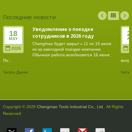
Последние новости
Уведомление о поездке
18
2
сотрудников в 2026 году
MAY
A
Chengmao будет закрыт с 11 по 15 июня
2026
2
из-за ежегодной поездки компании.
Обычная работа возобновится 16 июня.
По...
вопро
Читать Далее
Читат
Copyright © 2026
Chengmao Tools Industrial Co., Ltd.
. All Rights
Reserved.