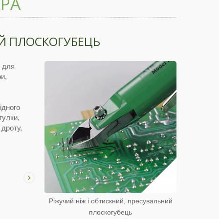
ЕРА
ИЙ ПЛОСКОГУБЕЦЬ
з для
и,
ідного
тулки,
 дроту,
Ріжучий ніж і обтискний, пресувальний
плоскогубець