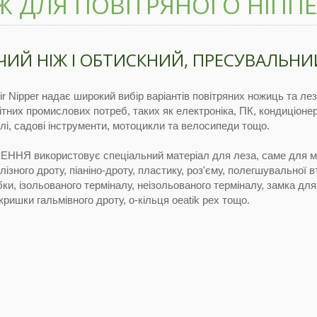
Ж ДЛЯ ПОВІТРЯНОГО НІПП
ЧИЙ НІЖ І ОБТИСКНИЙ, ПРЕСУВАЛЬН
r Nipper надає широкий вибір варіантів повітряних ножиць та ле
ітних промислових потреб, таких як електроніка, ПК, кондиціонер
лі, садові інструменти, мотоцикли та велосипеди тощо.
ННЯ використовує спеціальний матеріал для леза, саме для м
алізного дроту, піаніно-дроту, пластику, роз'єму, полегшувальної в
убки, ізольованого терміналу, неізольованого терміналу, замка для
 кришки гальмівного дроту, о-кільця oeatik pex тощо.