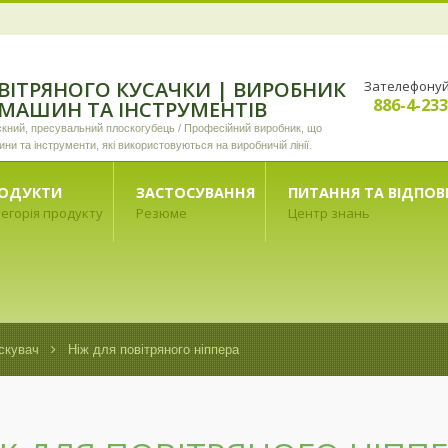
ВІТРЯНОГО КУСАЧКИ | ВИРОБНИК
Зателефонуй
886-4-23
 МАШИН ТА ІНСТРУМЕНТІВ
искний, пресувальний плоскогубець / Професійний виробник, що
ини та інструменти, які використовуються на виробничій лінії.
ОДУКТИ
ЗАСТОСУВАННЯ
ПИТАННЯ ТА ВІДПОВ
егорія продукту
Резюме
Центр знань
скувач
Ніж для повітряного ніппера