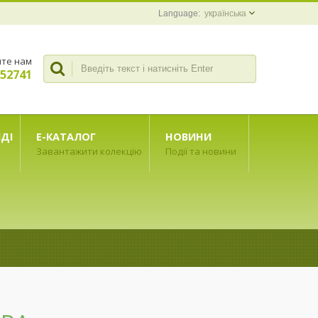
українська
те нам
352741
ІДІ
Е-КАТАЛОГ
НОВИНИ
Завантажити колекцію
Події та новини