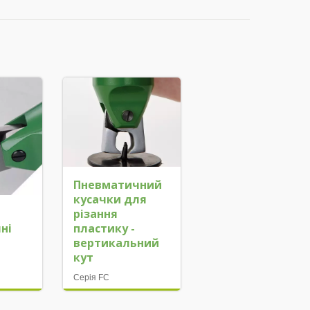
Пневматичний
кусачки для
різання
ні
пластику -
і
вертикальний
кут
Серія FC