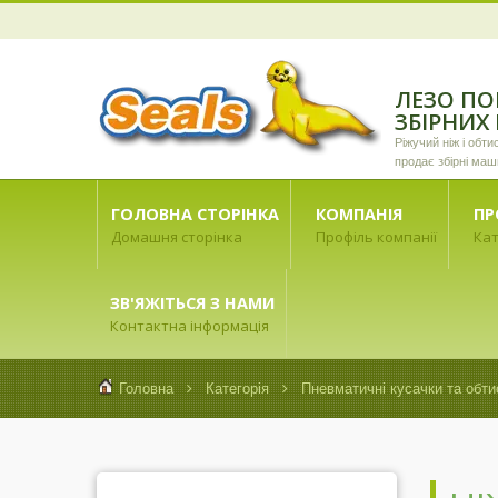
ЛЕЗО ПО
ЗБІРНИХ
Ріжучий ніж і обт
продає збірні маш
ГОЛОВНА СТОРІНКА
КОМПАНІЯ
ПР
Домашня сторінка
Профіль компанії
Кат
ЗВ'ЯЖІТЬСЯ З НАМИ
Контактна інформація
Головна
Категорія
Пневматичні кусачки та обти