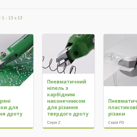
 1 - 13 з 13
Пневматичний
ніпель з
карбідним
ряні
наконечником
Пневматич
чки для
для різання
пластиков
ння дроту
твердого дроту
різаки
Серія Z
Серія FD