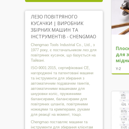
моме
ЛЕЗО ПОВІТРЯНОГО
КУСАЧКИ | ВИРОБНИК
ЗБІРНИХ МАШИН ТА
ІНСТРУМЕНТІВ - CHENGMAO
Chengmao Tools Industrial Co., Ltd., з
Плос
1977 року, є постачальником лез для
для 
повітряних кусачок, що базується на
мідн
Тайвані.
ISO-9001:2015, сертифіковані CE,
Y-2
нагороджені та патентовані машини
та інструменти для збирання з
автоматичним подавачем гвинтів,
автоматичними машинами для
шнуровки коліс, пружинними
балансирами, балансирами для
повітряних шлангів, повітряними
ножицями та кримперами, руками
для реакції на момент, тощо.
Chengmao поставляє машини та
інструменти для збирання клієнтам