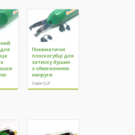
чний
 для
Пневматичні
нця
плоскогубці для
го
затиску бушин
ришки
з обмеженням
елю
напруги
Серія CLP
а
Автоматичний подавач
гвинтів XY Table