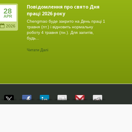
Повідомлення про свято Дня
28
11
праці 2026 року
APR
FEB
Chengmao буде закрито на День праці 1
2026
202
травня (пт.) і відновить нормальну
роботу 4 травня (пн.). Для запитів,
будь...
Читати Далі