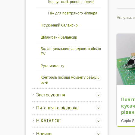
Корпус повітряного ножиці
Ніж для повітряного ніппера
Результат
Пружинний балансир
Шланговий балансир
Балансувальник зарядного кабелю
EV
Рука моменту
Контроль позиції моменту реакції
руки
Застосування
Повіт
куса
Питання та відповіді
різа
Е-КАТАЛОГ
Серія S
Новини