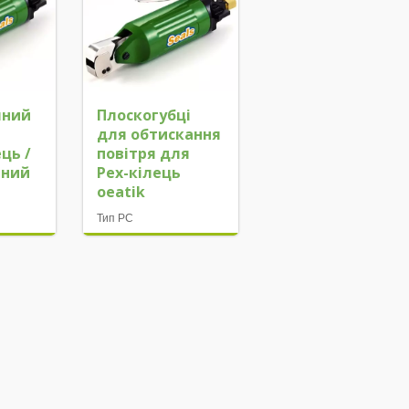
чний
Плоскогубці
для обтискання
ць /
повітря для
ьний
Pex-кілець
oeatik
Тип PC