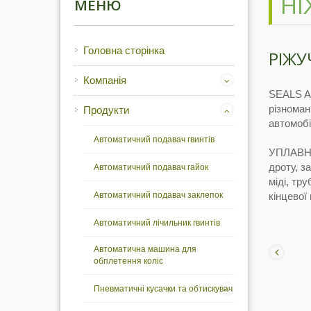
НІ
МЕНЮ
Головна сторінка
РІЖУ
Компанія
SEALS Ai
різноман
Продукти
автомобі
Автоматичний подавач гвинтів
УПЛАВНЕ
дроту, з
Автоматичний подавач гайок
міді, тр
Автоматичний подавач заклепок
кінцевої
Автоматичний лічильник гвинтів
Автоматична машина для
обплетення коліс
Пневматичні кусачки та обтискувач