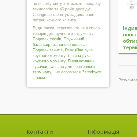
по всьому світу, які мають передову
технологію та 46 років досвіду.
Chengmao гарантує задоволення
потреб кожного клієнта.
Інди
Будь ласка, перегляньте наш список
пові
товарів для ручного інструменту,
Подавач сосків
,
Пружинний
обти
балансир
,
Балансир шланга
,
терм
Подавач гвинтів
,
Реакційна рука
крутного моменту
,
Лінійна рука
крутного моменту
,
Пневматичний
кусачки
,
Кліпсер для повітряного
терміналу
, і не соромтеся
Зв'яжіться
з нами
.
Результат
Контакти
Інформація