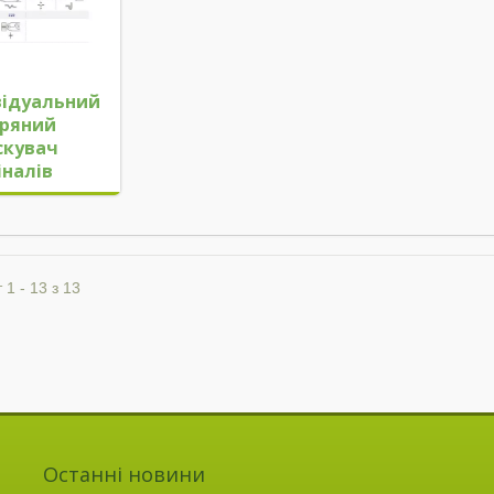
відуальний
тряний
скувач
іналів
 1 - 13 з 13
Останні новини