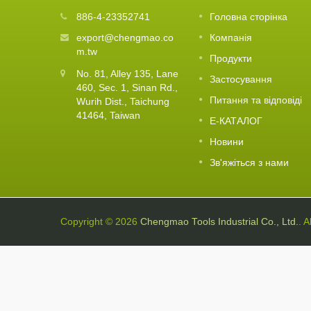
айпея
Повідомлення про свято Lunar
886-4-23352741
Головна сторінка
10
New Year
export@chengmao.co
Компанія
FEB
td.
m.tw
Читати Далі
Продукти
2026
026.
No. 81, Alley 135, Lane
ля
Застосування
460, Sec. 1, Sinan Rd.,
Питання та відповіді
Wurih Dist., Taichung
41464, Taiwan
Е-КАТАЛОГ
Новини
Зв'яжіться з нами
Copyright © 2026
Chengmao Tools Industrial Co., Ltd.
. 