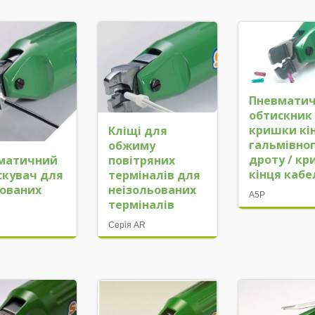
Пневмати
обтискник
кришки кі
Кліщі для
гальмівно
обжиму
дроту / к
матичний
повітряних
кінця каб
скувач для
терміналів для
ьованих
неізольованих
A5P
терміналів
Серія AR
я TRPC Контроль
CL-A3 Цифрова систем
ції реакційного важеля
управління