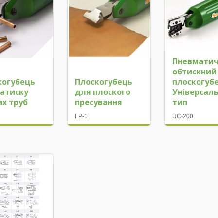
нту
Пневмати
обтискний
когубець
Плоскогубець
плоскогубе
затиску
для плоского
Універсал
их труб
пресування
тип
FP-1
UC-200