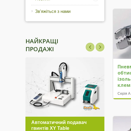
Зв'яжіться з нами
НАЙКРАЩІ
ПРОДАЖІ
Пнев
обти
ізол
клем
Серія A
а
Автоматичний подавач
Сері
гвинтів XY Table
пози