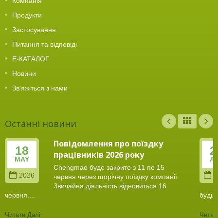
Компанія
Продукти
Застосування
Питання та відповіді
Е-КАТАЛОГ
Новини
Зв'яжіться з нами
Останні новини
Повідомлення про поїздку
18
2
працівників 2026 року
MAY
A
Chengmao буде закрито з 11 по 15
2026
2
червня через щорічну поїздку компанії.
Звичайна діяльність відновиться 16
червня....
будь..
Читати Далі
Читат