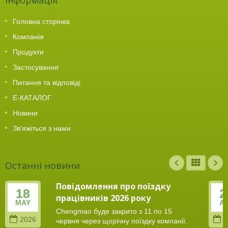
Головна сторінка
Компанія
Продукти
Застосування
Питання та відповіді
Е-КАТАЛОГ
Новини
Зв'яжіться з нами
Останні новини
Повідомлення про поїздку
18
2
працівників 2026 року
MAY
A
Chengmao буде закрито з 11 по 15
2026
2
червня через щорічну поїздку компанії.