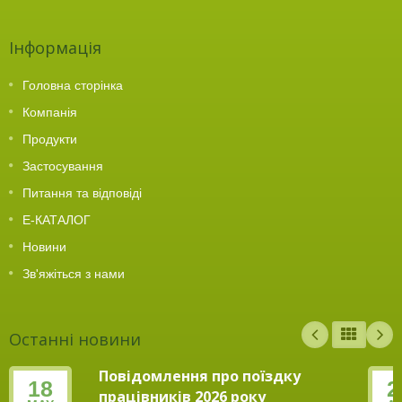
Інформація
Головна сторінка
Компанія
Продукти
Застосування
Питання та відповіді
Е-КАТАЛОГ
Новини
Зв'яжіться з нами
Останні новини
Повідомлення про поїздку
18
2
працівників 2026 року