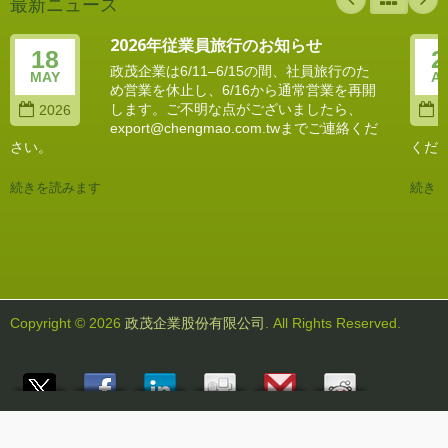
最新ニュース
2026年従業員旅行のお知らせ
18
2
政茂企業は6/11–6/15の間、社員旅行のた
MAY
A
め営業を休止し、6/16から通常営業を再開
します。ご不明な点がございましたら、
2026
2
export@chengmao.com.twまでご連絡くだ
さい。
くだ
続きを読みます
続き
Copyright © 2026
政茂企業股份有限公司
. All Rights Reserved.