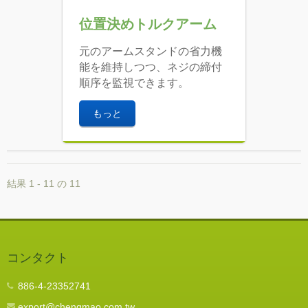
位置決めトルクアーム
元のアームスタンドの省力機
能を維持しつつ、ネジの締付
順序を監視できます。
もっと
結果 1 - 11 の 11
コンタクト
886-4-23352741
export@chengmao.com.tw