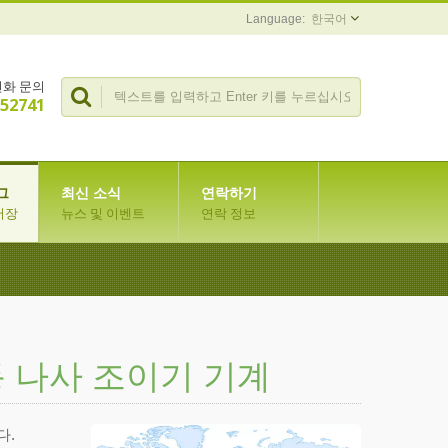
한국어
전화 문의
352741
그
최신 소식
연락하기
저장
뉴스 및 이벤트
연락 정보
자동 나사 조이기 기계
다.