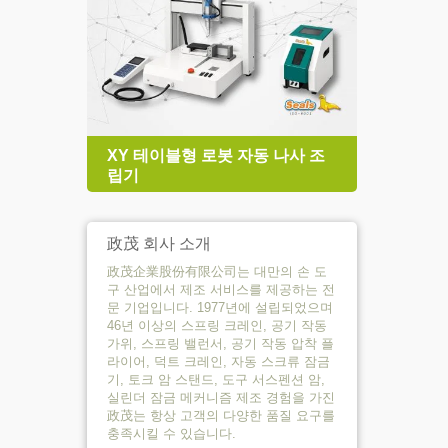
XY 테이블형 로봇 자동 나사 조
TRP
립기
크 지
政茂 회사 소개
政茂企業股份有限公司는 대만의 손 도
구 산업에서 제조 서비스를 제공하는 전
문 기업입니다. 1977년에 설립되었으며
46년 이상의 스프링 크레인, 공기 작동
가위, 스프링 밸런서, 공기 작동 압착 플
라이어, 덕트 크레인, 자동 스크류 잠금
기, 토크 암 스탠드, 도구 서스펜션 암,
실린더 잠금 메커니즘 제조 경험을 가진
政茂는 항상 고객의 다양한 품질 요구를
충족시킬 수 있습니다.