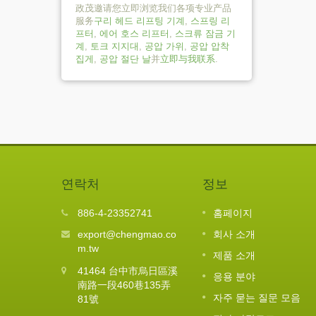
政茂邀请您立即浏览我们各项专业产品
服务
구리 헤드 리프팅 기계
,
스프링 리
프터
,
에어 호스 리프터
,
스크류 잠금 기
계
,
토크 지지대
,
공압 가위
,
공압 압착
집게
,
공압 절단 날
并
立即与我联系
.
연락처
정보
전시회
2026년 음력 설 연휴 공지
886-4-23352741
홈페이지
10
자전거 전
자세히보기
export@chengmao.co
회사 소개
FEB
참가할 예정
m.tw
제품 소개
ng to
2026
41464 台中市烏日區溪
응용 분야
南路一段460巷135弄
자주 묻는 질문 모음
81號