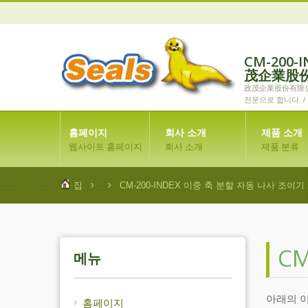
CM-200-
茂企業股
政茂企業股份有限公司
전문으로 합니다. /
계의 연구 개발 및
홈페이지
회사 소개
제품 소개
웹사이트 홈페이지
회사 소개
제품 분류
집
CM-200-INDEX 이중 축 분할 자동 나사 조이기
C
메뉴
아래의 이
홈페이지