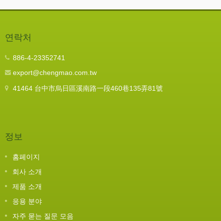
연락처
886-4-23352741
export@chengmao.com.tw
41464 台中市烏日區溪南路一段460巷135弄81號
정보
홈페이지
회사 소개
제품 소개
응용 분야
자주 묻는 질문 모음