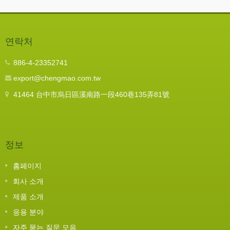
연락처
886-4-23352741
export@chengmao.com.tw
41464 台中市烏日區溪南路一段460巷135弄81號
정보
홈페이지
회사 소개
제품 소개
응용 분야
자주 묻는 질문 모음