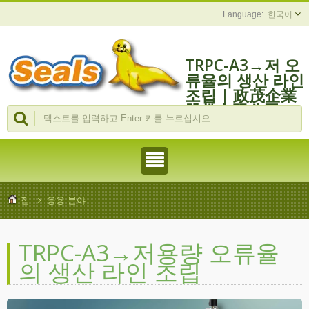
한국어
TRPC-A3→저 오
류율의 생산 라인
조립 | 政茂企業
股份有限公司
집
응용 분야
TRPC-A3→저용량 오류율
의 생산 라인 조립