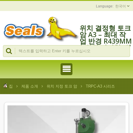
한국어
위치 결정형 토크
암 A3 – 최대 작
업 반경 R439MM
| 위치 탐지형, 위
치 지정, 토크 균
형 팔, 드라이버
보조 팔
집
제품 소개
위치 지정 토크 암
TRPC-A3 시리즈