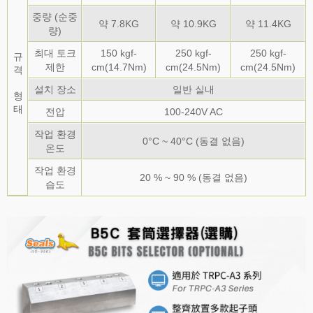
중량 (순중
약 7.8KG
약 10.9KG
약 11.4KG
량)
최대 토크
150 kgf-
250 kgf-
250 kgf-
규
제한
cm(14.7Nm)
cm(24.5Nm)
cm(24.5Nm)
격
설치 장소
일반 실내
형
태
전압
100-240V AC
작업 환경
0°C ~ 40°C (동결 없음)
온도
작업 환경
20 % ~ 90 % (동결 없음)
습도