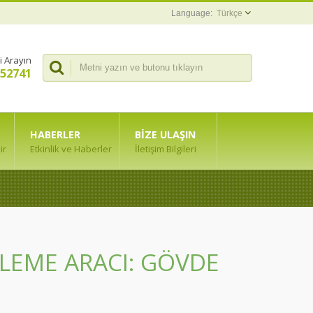
Türkçe
i Arayın
352741
HABERLER
BIZE ULAŞIN
ir
Etkinlik ve Haberler
İletişim Bilgileri
PLEME ARACI: GÖVDE