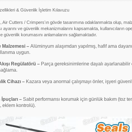
llikleri & Güvenlik İşletim Kılavuzu
 Air Cutters / Crimpers'ın gövde tasarımına odaklanmakta olup, mal
ı ayarını ve güvenlik mekanizmalarını kapsamakta, kullanıcıların op
ve güvenlik korumasını anlamalarını sağlamaktadır.
 Malzemesi
–
Alüminyum alaşımdan yapılmış, hafif ama dayanı
ullanıma uygun.
Akışı Regülatörü
–
Parça gereksinimlerine dayalı ayarlanabilir ç
 sağlama.
lik Cihazı
–
Kazara veya anormal çalışmayı önler, işyeri güvenl
İpuçları
–
Sabit performansı korumak için günlük bakım (toz tem
 eklem kontrolü).