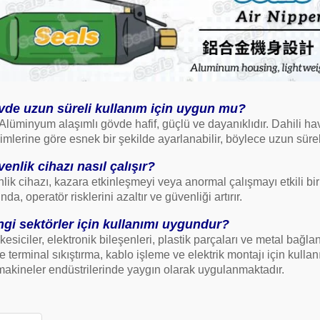
vde uzun süreli kullanım için uygun mu?
 Alüminyum alaşımlı gövde hafif, güçlü ve dayanıklıdır. Dahili hav
imlerine göre esnek bir şekilde ayarlanabilir, böylece uzun süreli
enlik cihazı nasıl çalışır?
lik cihazı, kazara etkinleşmeyi veya anormal çalışmayı etkili bir
nda, operatör risklerini azaltır ve güvenliği artırır.
gi sektörler için kullanımı uygundur?
esiciler, elektronik bileşenleri, plastik parçaları ve metal bağlant
e terminal sıkıştırma, kablo işleme ve elektrik montajı için kullanıl
akineler endüstrilerinde yaygın olarak uygulanmaktadır.