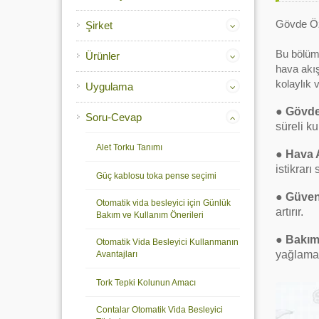
Gövde Öze
Şirket
Bu bölüm,
Ürünler
hava akış
kolaylık 
Uygulama
●
Gövde
Soru-Cevap
süreli k
Alet Torku Tanımı
●
Hava 
istikrarı
Güç kablosu toka pense seçimi
●
Güven
Otomatik vida besleyici için Günlük
artırır.
Bakım ve Kullanım Önerileri
●
Bakım 
Otomatik Vida Besleyici Kullanmanın
yağlama,
Avantajları
Tork Tepki Kolunun Amacı
Contalar Otomatik Vida Besleyici