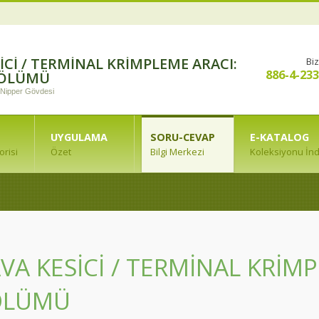
ICI / TERMINAL KRIMPLEME ARACI:
Biz
886-4-23
BÖLÜMÜ
 Nipper Gövdesi
UYGULAMA
SORU-CEVAP
E-KATALOG
risi
Özet
Bilgi Merkezi
Koleksiyonu İnd
VA KESICI / TERMINAL KRIM
ÖLÜMÜ