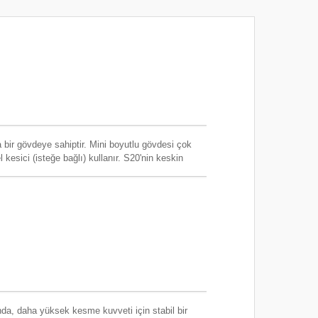
bir gövdeye sahiptir. Mini boyutlu gövdesi çok
el kesici (isteğe bağlı) kullanır. S20'nin keskin
anışlıdır. Bakır tel ve demir tel kesmek için özel
el tipi hava nipeli, operatör yorgunluğunu
rimlilik sağlamaya yardımcı olabilir. Özellikle
gulamaları için, bu işler sadece kolay bir kolu
li endüstriyel talepler için geniş bir hava nipeli ve
 araç gövdesi, sağ el ve sol el operatörleri için
çin uygundur)
a, daha yüksek kesme kuvveti için stabil bir