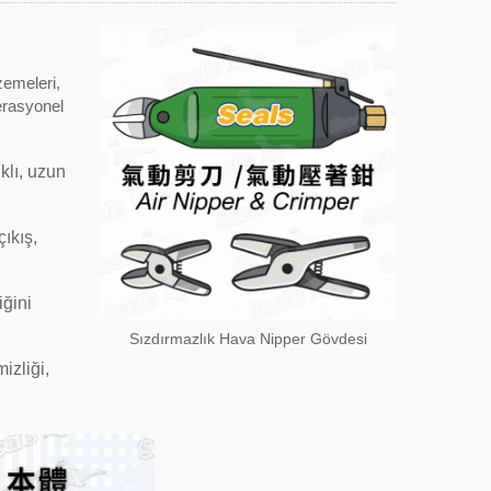
zemeleri,
erasyonel
klı, uzun
ıkış,
iğini
Sızdırmazlık Hava Nipper Gövdesi
izliği,