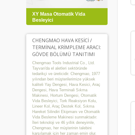
temi
XY Masa Otomatik Vida
TRPC 
Besleyici
Tork 
CHENGMAO HAVA KESICI /
TERMINAL KRIMPLEME ARACI:
GÖVDE BÖLÜMÜ TANITIMI
Chengmao Tools Industrial Co., Ltd.
Tayvan'da el aletleri sektöründe
tedarikçi ve üreticidir. Chengmao, 1977
yılından beri müşterilerimize yüksek
kaliteli Yay Dengesi, Hava Kesici, Araç
Dengesi, Hava Terminali Sıkma
Makinesi, Hortum Dengesi, Otomatik
Vida Besleyici, Tork Reaksiyon Kolu,
Lineer Kol, Araç Destek Kol, Sıkma
Hareket Silindiri Ekipmanı ve Otomatik
Vida Besleme Makinesi sunmaktadır.
İleri teknoloji ve 46 yıllık deneyimle,
Chengmao, her müşterinin talebini
karşılamak için her zaman emin olur.