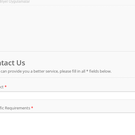
makasları, operatör yorgunluğunu azaltmaya, erg
riyel Uygulamalar
artırmaya yardımcı olur. Tekrar eden sıkıştırma, 
ve tüm bunlar basit bir kol tetikleyici ile gerçekle
operatörler için tasarlanmış döner gövde seçenekle
seçeneği mevcuttur. (Tel kesme için uygun-S8P b
sıkıştırma-CLP bıçağı, çıplak terminal presleme-
bıçağı)