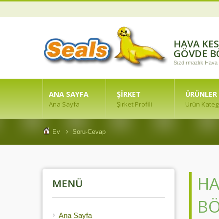
HAVA KES
GÖVDE 
Sızdırmazlık Hava
ANA SAYFA
ŞIRKET
ÜRÜNLER
Ana Sayfa
Şirket Profili
Ürün Katego
Ev
Soru-Cevap
HA
MENÜ
B
Ana Sayfa