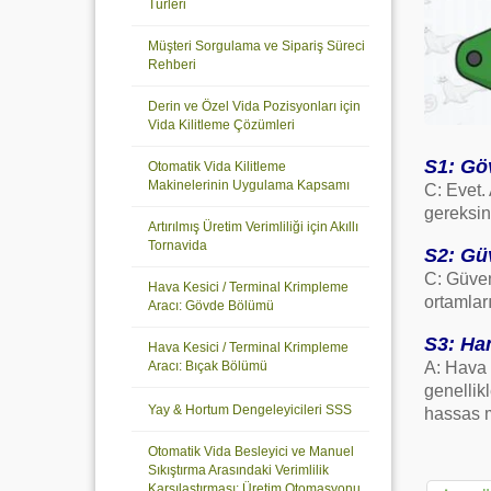
Türleri
Müşteri Sorgulama ve Sipariş Süreci
Rehberi
Derin ve Özel Vida Pozisyonları için
Vida Kilitleme Çözümleri
S1: Gö
Otomatik Vida Kilitleme
Makinelerinin Uygulama Kapsamı
C: Evet.
gereksin
Artırılmış Üretim Verimliliği için Akıllı
Tornavida
S2: Güv
C: Güven
Hava Kesici / Terminal Krimpleme
ortamları
Aracı: Gövde Bölümü
S3: Han
Hava Kesici / Terminal Krimpleme
Aracı: Bıçak Bölümü
A: Hava k
genellikl
Yay & Hortum Dengeleyicileri SSS
hassas m
Otomatik Vida Besleyici ve Manuel
Sıkıştırma Arasındaki Verimlilik
Karşılaştırması: Üretim Otomasyonu