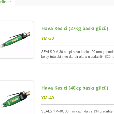
Ürünler
Hava Kesici (27kg baskı gücü)
YM-30
SEALS YM-30 el tipi hava kesici, 20 mm çapında 
kolay tutulabilir ve dar bir alana ulaşılabilir. S20 t
şekli, IC kartının bacaklarını kesmek için çok kull
işlem görmüş malzeme kullanır. SEALS YM serisi 
azaltmaya ve ergonomik çalışma ve daha yüksek ve
tekrarlayan sıkma, kesme, sıkıştırma, presleme uy
tetikleyerek yapılacaktır. SEALS Hava Nipeli, çeşit
bıçak seçeneği sunar. Dönebilen SEALS hava nipeli
Hava Kesici (40kg baskı gücü)
mevcuttur. (0.8mm demir tel / 0.5mm demir tel i
YM-40
SEALS YM-40, 30 mm çapında ve 134 g ağırlığınd