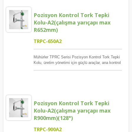
Pozisyon Kontrol Tork Tepki
Kolu-A2(çalışma yarıçapı max
R652mm)
TRPC-650A2
Mühürler TPRC Serisi Pozisyon Kontrol Tork Tepki
Kolu, üretim yönetimi için güçlü araçlar, ana kontrol
vida kilidi pozisyon sırası, garanti edilen miktar ve
her vidanın ulaşması gereken tork, hatalar ve
istisnalar meydana geldiğinde izleme, raporlama ve
gözden geçirme.
Pozisyon Kontrol Tork Tepki
Kolu-A2(çalışma yarıçapı max
R900mm)(128°)
TRPC-900A2