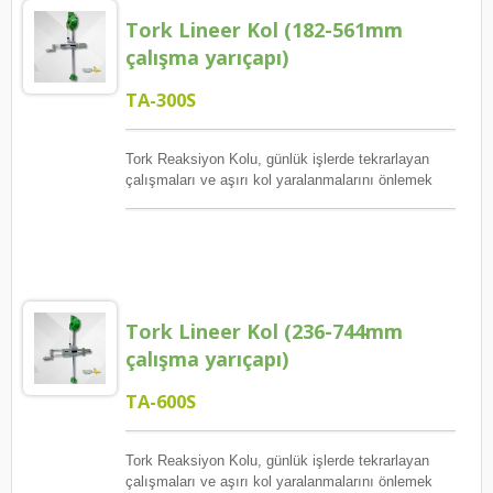
Tork Lineer Kol (182-561mm
çalışma yarıçapı)
TA-300S
Tork Reaksiyon Kolu, günlük işlerde tekrarlayan
çalışmaları ve aşırı kol yaralanmalarını önlemek
için tasarlanmıştır. Anlık tork ve ağırlık yüklerini
ortadan kaldırmak için ergonomik üretim sürecini
geliştirmek amacıyla Tork Reaksiyon Kolu
sağlıyoruz. Tornavida sıkıştırıldıktan sonra, Tork
Reaksiyon Kolu ileri geri, sağa sola, yukarı aşağı
hareket ettirilebilir ve 360° serbestçe dönebilir. Her
Tork Lineer Kol (236-744mm
zaman tornavidayı destekleyebilir. Maksimum
çalışma çapı 1122mm'dir. Çeşitli vida kilitleme
çalışma yarıçapı)
işlemleri aralık içinde gerçekleştirilebilir, işi
azaltmak için Başarısızlık oranı, vidalama aletinin
TA-600S
vidaları dikey bir açıda kilitlemesini sağlar,
vidalama kalitesini artırır ve operatör hataları ve
kusurlu kilitleme vidaları gibi ürün kalite sorunlarını
Tork Reaksiyon Kolu, günlük işlerde tekrarlayan
azaltır. Bu Tork Reaksiyon Kolu, çalışma alanının
çalışmaları ve aşırı kol yaralanmalarını önlemek