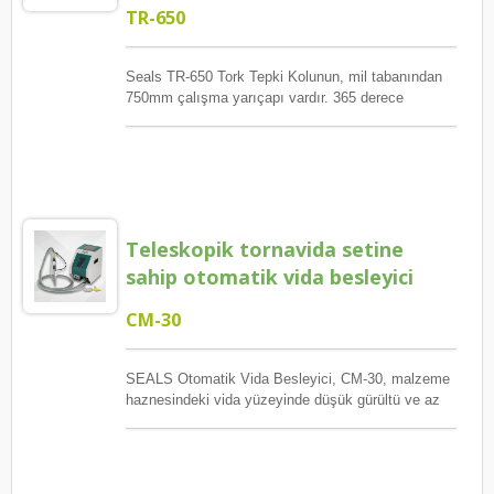
TR-650
Seals TR-650 Tork Tepki Kolunun, mil tabanından
750mm çalışma yarıçapı vardır. 365 derece
dönebilme özelliği ile TR-650 büyük bir çalışma
alanı sağlar. Bu arada, esnek kol tasarımı diğer
operatörlerle daha az çatışma sağlar. TR-650A
yalnızca pnömatik aletler içindir. TR-650AE ise hem
elektrikli hem de pnömatik tornavidalar içindir.
Teleskopik tornavida setine
sahip otomatik vida besleyici
CM-30
SEALS Otomatik Vida Besleyici, CM-30, malzeme
haznesindeki vida yüzeyinde düşük gürültü ve az
çizik oluşmasını sağlayabilir çünkü yukarı-aşağı
itme tahtası tasarımına sahiptir. Fiber Optik
kontrolü ile, aynı zamanda gürültüyü azaltır ve huni
dolu olduğunda güç tasarrufu sağlar. Hava üfleme