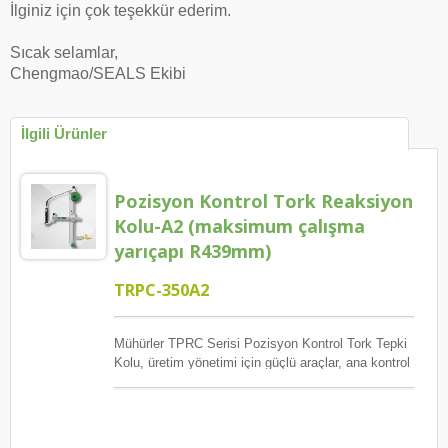
İlginiz için çok teşekkür ederim.
Sıcak selamlar,
Chengmao/SEALS Ekibi
İlgili Ürünler
Pozisyon Kontrol Tork Reaksiyon
Kolu-A2 (maksimum çalışma
yarıçapı R439mm)
TRPC-350A2
Mühürler TPRC Serisi Pozisyon Kontrol Tork Tepki
Kolu, üretim yönetimi için güçlü araçlar, ana kontrol
vida kilidi pozisyon sırası, garanti edilen miktar ve
her vidanın ulaşması gereken tork, hatalar ve
istisnalar meydana geldiğinde izleme, raporlama ve
gözden geçirme.