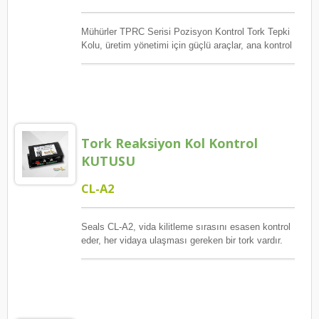
Mühürler TPRC Serisi Pozisyon Kontrol Tork Tepki
Kolu, üretim yönetimi için güçlü araçlar, ana kontrol
vida kilidi pozisyon sırası, garanti edilen miktar ve
her vidanın ulaşması gereken tork, hatalar ve
istisnalar meydana geldiğinde izleme, raporlama ve
gözden geçirme.
Tork Reaksiyon Kol Kontrol
KUTUSU
CL-A2
Seals CL-A2, vida kilitleme sırasını esasen kontrol
eder, her vidaya ulaşması gereken bir tork vardır.