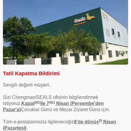
Tatil Kapatma Bildirimi
Sevgili değerli müşteri,
Sizi Chengmao/SEALS ofisinin bilgilendirmek
ıncı
ıncı
istiyoruz.
Kapat
ile 7
Nisan (Perşembe'den
Pazar'a)
Çocuklar Günü ve Mezar Ziyaret Günü için.
th
Tüm e-postalarımızla ilgileneceğiz
8'de dönüş
Nisan
(Pazartesi)
.