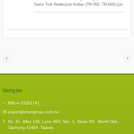
zamanda, tork kolunun orijinal tepki kuvveti emme
Serisi Tork Reaksiyon Kolları (TR-350, TR-650) için
yeteneğini koruyarak, operatör güvenliğini ve uzun
özel olarak tasarlanmış bir aksesuardır ve çok açılı
vadeli verimliliği sağlar.
ve çok yönlü bağlantı işlemleri gerektiren üretim
hatları için mühendislik yapılmıştır. TR-LS ile
operatörler, dikeyden yatay vida sıkma işlemlerine
sorunsuz bir şekilde geçiş yapabilir, bu da çeşitli
bağlantı yönlerine sahip ürünleri işlerken daha fazla
esneklik sağlar. Kurulumu kolay, yapısal stabilite
ve operasyonel esneklik göz önünde bulundurularak
tasarlanan TR-LS, hızlı montaj veya söküm için
yalnızca bir altıgen anahtar gerektirir. Bu basit ama
etkili tasarım, duruş süresini en aza indirir ve iş
parçaları arasında geçiş yaparken veya montaj
hattı düzenlemelerini ayarlarken üretim uyumunu
artırır. Kurulduğunda, TR-LS dar alanlarda veya
İletişim
dik montajın pratik olmadığı pozisyonlarda bile
yüksek verimlilik ve doğruluk sağlar. TR tork
kolunun tepki kuvveti emme mekanizması ile
886-4-23352741
birlikte çalışarak tork geri bildirimini azaltır, operatör
export@chengmao.com.tw
yorgunluğunu önler ve uzun süreli, yüksek frekanslı
işlemler sırasında stabil, tutarlı montaj kalitesini
No. 81, Alley 135, Lane 460, Sec. 1, Sinan Rd., Wurih Dist.,
garanti eder. TR-LS, modern üretime stratejik
Taichung 41464, Taiwan
değer de katmaktadır: manuel çalışma