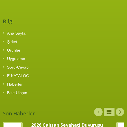
istasyonlarında, yarı otomatik hatlarda veya
otomatik vida besleyicileri ile entegrasyonda,
artırılmış esneklik ve güvenilirlik sağlar.
Bilgi
Ana Sayfa
Şirket
Ürünler
Uygulama
Soru-Cevap
E-KATALOG
Haberler
Bize Ulaşın
Son Haberler
2026 Çalışan Seyahati Duyurusu