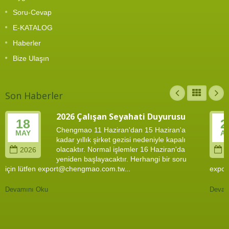
Soru-Cevap
E-KATALOG
Haberler
Bize Ulaşın
Son Haberler
2026 Çalışan Seyahati Duyurusu
18
2
Chengmao 11 Haziran'dan 15 Haziran'a
MAY
A
kadar yıllık şirket gezisi nedeniyle kapalı
olacaktır. Normal işlemler 16 Haziran'da
2026
2
yeniden başlayacaktır. Herhangi bir soru
için lütfen export@chengmao.com.tw...
expor
Devamını Oku
Devam