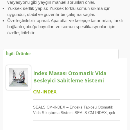
varyasyonu gibi yaygın manuel sorunları önler.
Yüksek sertlik yapısı: Yüksek torklu somun sıkma için
uygundur, stabil ve güvenilir bir çalışma sağlar.
Özelleştirilebilir aparat: Aparatlar ve kelepçe tasarımları, farklı
bağlantı çubuğu boyutları ve somun spesifikasyonları için
özelleştirilebilir.
İlgili Ürünler
Index Masası Otomatik Vida
Besleyici Sabitleme Sistemi
CM-INDEX
SEALS CM-INDEX – Endeks Tablosu Otomatik
Vida Sıkıştırma Sistemi SEALS CM-INDEX, çok
istasyonlu otomatik montaj için tasarlanmış yüksek
verimli döner indeks vidalı bağlantı sistemidir. 4, 6
veya 8 istasyonlu konfigürasyonlarda mevcut olan