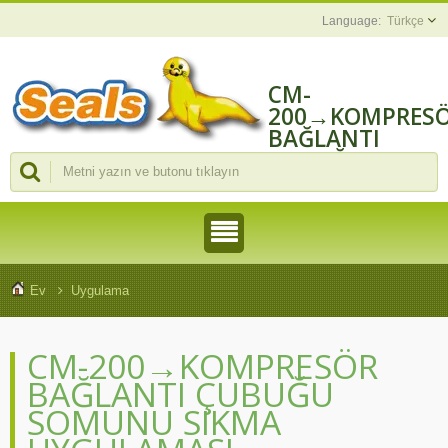
Türkçe
CM-
200→KOMPRES
BAĞLANTI
ÇUBUĞU
SOMUNU SIKMA
UYGULAMASI |
CHENGMAO
TOOLS
INDUSTRIAL CO.
LTD.
Ev
Uygulama
CM-200→KOMPRESÖR
BAĞLANTI ÇUBUĞU
SOMUNU SIKMA