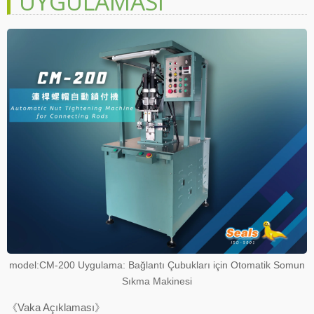
UYGULAMASI
model:CM-200 Uygulama: Bağlantı Çubukları için Otomatik Somun
Sıkma Makinesi
《Vaka Açıklaması》