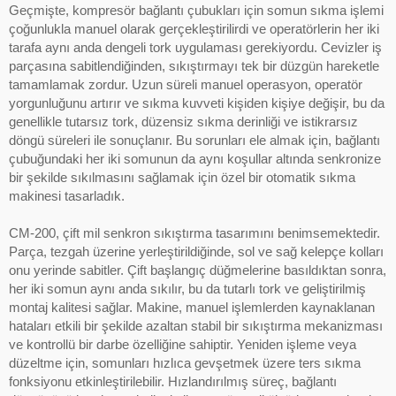
Geçmişte, kompresör bağlantı çubukları için somun sıkma işlemi
çoğunlukla manuel olarak gerçekleştirilirdi ve operatörlerin her iki
tarafa aynı anda dengeli tork uygulaması gerekiyordu. Cevizler iş
parçasına sabitlendiğinden, sıkıştırmayı tek bir düzgün hareketle
tamamlamak zordur. Uzun süreli manuel operasyon, operatör
yorgunluğunu artırır ve sıkma kuvveti kişiden kişiye değişir, bu da
genellikle tutarsız tork, düzensiz sıkma derinliği ve istikrarsız
döngü süreleri ile sonuçlanır. Bu sorunları ele almak için, bağlantı
çubuğundaki her iki somunun da aynı koşullar altında senkronize
bir şekilde sıkılmasını sağlamak için özel bir otomatik sıkma
makinesi tasarladık.
CM-200, çift mil senkron sıkıştırma tasarımını benimsemektedir.
Parça, tezgah üzerine yerleştirildiğinde, sol ve sağ kelepçe kolları
onu yerinde sabitler. Çift başlangıç düğmelerine basıldıktan sonra,
her iki somun aynı anda sıkılır, bu da tutarlı tork ve geliştirilmiş
montaj kalitesi sağlar. Makine, manuel işlemlerden kaynaklanan
hataları etkili bir şekilde azaltan stabil bir sıkıştırma mekanizması
ve kontrollü bir darbe özelliğine sahiptir. Yeniden işleme veya
düzeltme için, somunları hızlıca gevşetmek üzere ters sıkma
fonksiyonu etkinleştirilebilir. Hızlandırılmış süreç, bağlantı