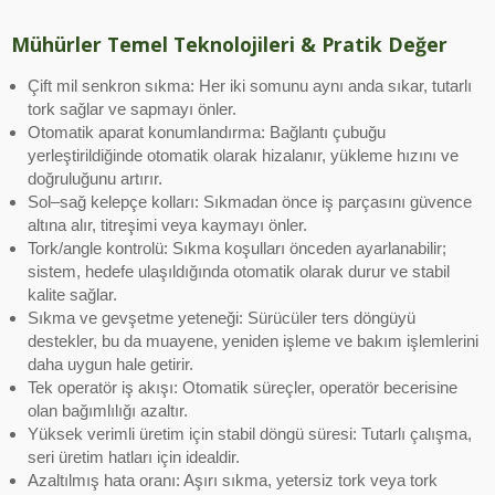
Mühürler Temel Teknolojileri & Pratik Değer
Çift mil senkron sıkma: Her iki somunu aynı anda sıkar, tutarlı
tork sağlar ve sapmayı önler.
Otomatik aparat konumlandırma: Bağlantı çubuğu
yerleştirildiğinde otomatik olarak hizalanır, yükleme hızını ve
doğruluğunu artırır.
Sol–sağ kelepçe kolları: Sıkmadan önce iş parçasını güvence
altına alır, titreşimi veya kaymayı önler.
Tork/angle kontrolü: Sıkma koşulları önceden ayarlanabilir;
sistem, hedefe ulaşıldığında otomatik olarak durur ve stabil
kalite sağlar.
Sıkma ve gevşetme yeteneği: Sürücüler ters döngüyü
destekler, bu da muayene, yeniden işleme ve bakım işlemlerini
daha uygun hale getirir.
Tek operatör iş akışı: Otomatik süreçler, operatör becerisine
olan bağımlılığı azaltır.
Yüksek verimli üretim için stabil döngü süresi: Tutarlı çalışma,
seri üretim hatları için idealdir.
Azaltılmış hata oranı: Aşırı sıkma, yetersiz tork veya tork