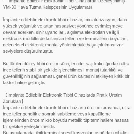
— İmplante Edilebilir Elektronik Tıbbi Cihazlarda Özelleştirilmiş
YM-30 Hava Tutma Kelepçesinin Uygulaması
İmplante edilebilir elektronik tıbbi cihazlar, miniaturizasyon, daha
yüksek yoğunluk ve artan hassasiyet yönünde evrimleşmeye
devam ederken, sinir uyarıcıları, algılama elektrotları ve ilgili
elektronik modüllerde kullanılan tellerin ve terminallerin boyutları,
geleneksel elektronik montaj yöntemleriyle başa çıkılması zor
seviyelere düşürülmüştür.
Bu tür ileri düzey tıbbi üretim süreçlerinde, saç kalınlığındaki ultra
ince tellerin stabil bir şekilde işlenebilmesi, montaj tutarlılığı ve
güvenilirliğinin sağlanması, genel ürün kalitesini etkileyen kritik bir
faktör haline gelmiştir.
【İmplante Edilebilir Elektronik Tıbbi Cihazlarda Pratik Üretim
Zorlukları】
İmplante edilebilir elektronik tıbbi cihazların üretimi sırasında, ultra
ince teller genellikle sonraki sabitleme veya kapsülleme
işlemlerinden önce mikro boyutlu metalik tüp terminallere hassas
bir şekilde yerleştirilmelidir.
Bu uygulamada, ilgili terminal spesifikasyonları aşağıdaki gibidir: