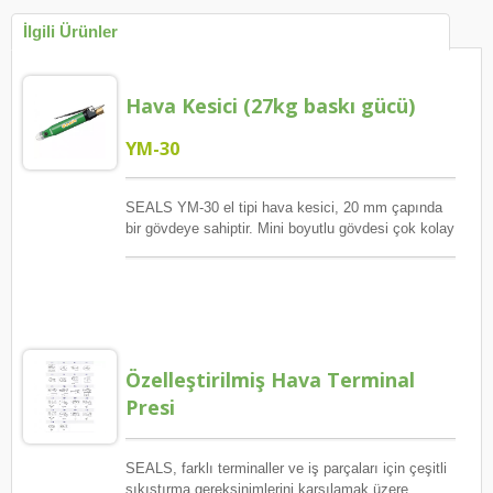
İlgili Ürünler
Hava Kesici (27kg baskı gücü)
YM-30
SEALS YM-30 el tipi hava kesici, 20 mm çapında
bir gövdeye sahiptir. Mini boyutlu gövdesi çok kolay
tutulabilir ve dar bir alana ulaşılabilir. S20 tel kesici
(isteğe bağlı) kullanır. S20'nin keskin şekli, IC
kartının bacaklarını kesmek için çok kullanışlıdır.
Bakır tel ve demir tel kesmek için özel işlem
görmüş malzeme kullanır. SEALS YM serisi el tipi
hava nipeli, operatör yorgunluğunu azaltmaya ve
Özelleştirilmiş Hava Terminal
ergonomik çalışma ve daha yüksek verimlilik
sağlamaya yardımcı olabilir. Özellikle tekrarlayan
Presi
sıkma, kesme, sıkıştırma, presleme uygulamaları
için, bu işler sadece kolay bir kolu tetikleyerek
yapılacaktır. SEALS Hava Nipeli, çeşitli endüstriyel
SEALS, farklı terminaller ve iş parçaları için çeşitli
talepler için geniş bir hava nipeli ve bıçak seçeneği
sıkıştırma gereksinimlerini karşılamak üzere