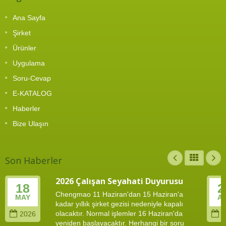
Ana Sayfa
Şirket
Ürünler
Uygulama
Soru-Cevap
E-KATALOG
Haberler
Bize Ulaşın
Son Haberler
2026 Çalışan Seyahati Duyurusu
18
2
Chengmao 11 Haziran'dan 15 Haziran'a
MAY
A
kadar yıllık şirket gezisi nedeniyle kapalı
olacaktır. Normal işlemler 16 Haziran'da
2026
2
yeniden başlayacaktır. Herhangi bir soru