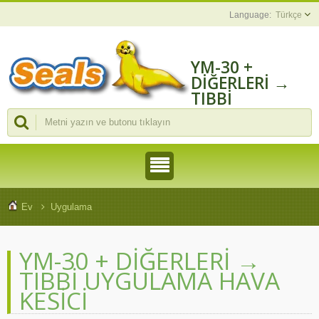
Türkçe
YM-30 +
DİĞERLERİ →
TIBBI
UYGULAMA
HAVA KELEPÇESI
| CHENGMAO
TOOLS
INDUSTRIAL
CO., LTD.
Ev
Uygulama
YM-30 + DİĞERLERİ →
TIBBI UYGULAMA HAVA
KESICI