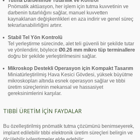
Tutma Darbesinde Tutarlılık ve Kontrol
Pnömatik aktüasyon, her işlem için tutma kuvvetinin ve
darbenin tutarlılığını sağlar, manuel kuvvetten
kaynaklanan değişkenlikleri en aza indirir ve genel süreç
tekrarlanabilirliğini artırır.
Stabil Tel Yön Kontrolü
Tel yerleştirme sürecinde, alet teli güvenli bir şekilde tutar
ve yönlendirir, böylece
Ø0.26 mm mikro tüp terminallere
doğru bir şekilde yerleştirilmesini sağlar.
Mikroskop Destekli Operasyon için Kompakt Tasarım
Miniatürleştirilmiş Hava Kesici Gövdesi, yüksek büyütme
mikroskopları altında esnek operasyon sağlar ve tıbbi
üretim süreçlerinin mekansal ve hassasiyet
gereksinimlerini karşılar.
TIBBI ÜRETIM IÇIN FAYDALAR
Bu özelleştirilmiş pnömatik tutma çözümünü benimseyerek,
implant edilebilir tıbbi elektronik üretim süreçleri belirgin ve
ölçülebilir iyileştirmeler elde edebilir: