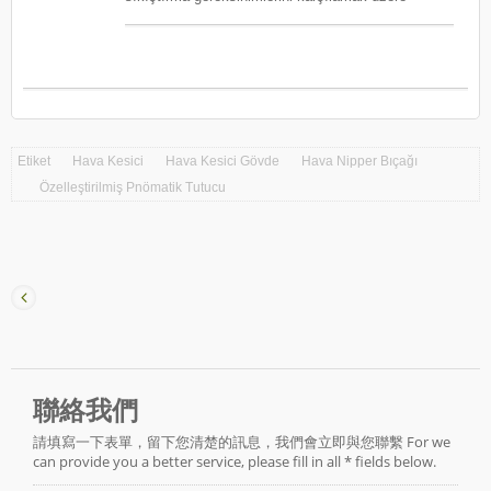
sunar. Dönebilen SEALS hava nipeli araç gövdesi,
özelleştirilmiş bıçak çözümleri sunmaktadır.
sağ el ve sol el operatörleri için mevcuttur.
Uygulamalar molibden tel, demir tel, bakır tüpler,
(0.8mm demir tel / 0.5mm demir tel için uygundur)
kapalı uç terminalleri, yalıtılmamış terminaller,
plastik enjeksiyon parçaları, deri, kumaş,
kelepçeler ve diğer özel şekilli terminalleri
kapsamaktadır. Z serisi, kesme, düzleştirme,
çapraz kesme ve özel terminal sıkıştırma gibi
Etiket
Hava Kesici
Hava Kesici Gövde
Hava Nipper Bıçağı
20'den fazla varyasyon sunmaktadır (örneğin, Z1–
Z22). Tüm SEALS bıçakları, dayanıklılık ve uzun
Özelleştirilmiş Pnömatik Tutucu
hizmet ömrü için özel olarak işlenmiş çelikten
yapılmıştır. Kolayca değiştirilebilirler ve ayarlanabilir
hava akış regülatörü ile donatılmış hafif alüminyum
alet gövdeleri ile uyumludurlar, bu da operatörlerin
belirli ihtiyaçlar için sıkıştırma kuvvetini ince ayar
yapmalarına olanak tanır. Uygulama Örnekleri: ●
Özelleştirilmiş terminal presleme ● Özel şekilli
metal parçaların düzleştirilmesi veya kesilmesi ●
Standart dışı bileşenlerin sabitlenmesi ve işlenmesi