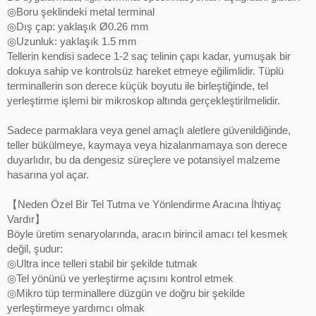
◎Boru şeklindeki metal terminal
◎Dış çap: yaklaşık Ø0.26 mm
◎Uzunluk: yaklaşık 1.5 mm
Tellerin kendisi sadece 1-2 saç telinin çapı kadar, yumuşak bir
dokuya sahip ve kontrolsüz hareket etmeye eğilimlidir. Tüplü
terminallerin son derece küçük boyutu ile birleştiğinde, tel
yerleştirme işlemi bir mikroskop altında gerçekleştirilmelidir.
Sadece parmaklara veya genel amaçlı aletlere güvenildiğinde,
teller bükülmeye, kaymaya veya hizalanmamaya son derece
duyarlıdır, bu da dengesiz süreçlere ve potansiyel malzeme
hasarına yol açar.
【Neden Özel Bir Tel Tutma ve Yönlendirme Aracına İhtiyaç
Vardır】
Böyle üretim senaryolarında, aracın birincil amacı tel kesmek
değil, şudur:
◎Ultra ince telleri stabil bir şekilde tutmak
◎Tel yönünü ve yerleştirme açısını kontrol etmek
◎Mikro tüp terminallere düzgün ve doğru bir şekilde
yerleştirmeye yardımcı olmak