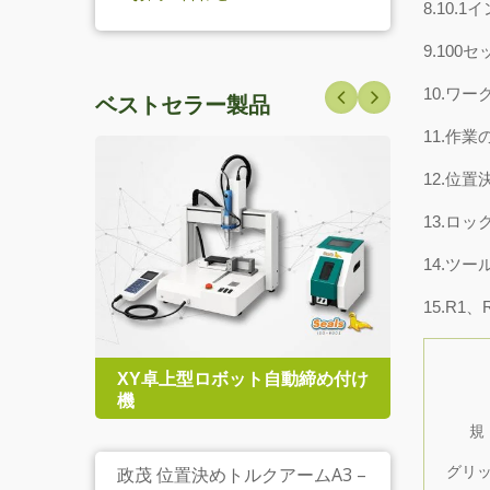
8.10
9.10
10.ワ
ベストセラー製品
11.作
12.位
13.ロ
14.ツ
15.R
テム
XY卓上型ロボット自動締め付け
TRP
機
ルク
規
政茂 位置決めトルクアームA3 –
グリ