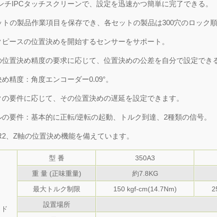
.1インチIPCタッチスクリーンで、設定を迅速かつ簡単に完了できる。
0セットの製品作業項目を保存でき、各セットの製品は300穴のロック
ークピースの位置決めを開始するセンサーをサポート。
業の位置決め精度の要求に応じて、位置決めの公差を自分で設定でき
置決め精度：角度エンコーダー0.09°。
ックの要件に応じて、その位置決めの遅延を設定できます。
ールの要件：基本的に正転/逆転の起動、トルク到達、2種類の信号。
1、R2、Z軸の位置決め機能を備えています。
型 番
350A3
C A3シリーズ 位置決めト
CL-A3 デジタル管理シス
重 量 (正味重量)
約7.8KG
アーム
最大トルク制限
150 kgf-cm(14.7Nm)
2
設置場所
ッド