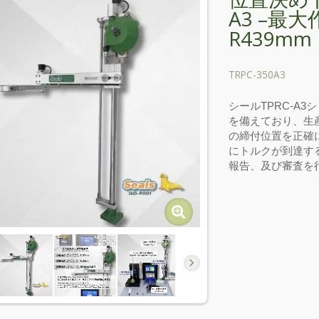
A3 –最
R439mm
TRPC-350A3
シールTPRC-A
を備えており、生
の締付位置を正確
にトルクが到達す
報告、及び審査を