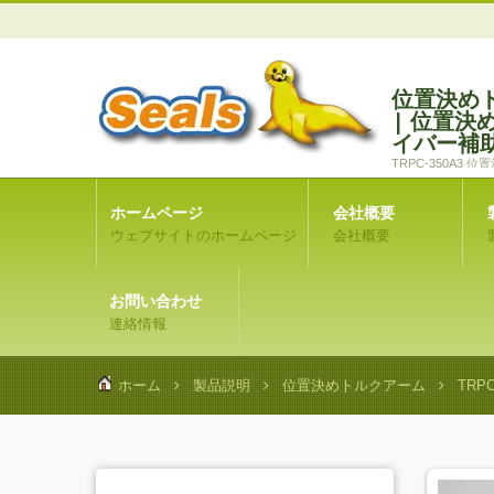
位置決めト
| 位置
イバー補
TRPC-350A
げ、空気機械の研
ホームページ
会社概要
ウェブサイトのホームページ
会社概要
お問い合わせ
連絡情報
ホーム
製品説明
位置決めトルクアーム
TRP