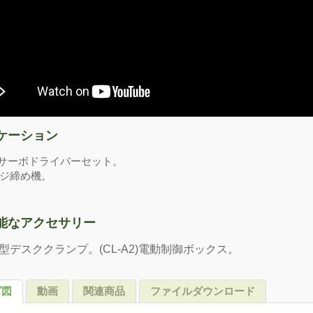
ケーション
/ サーボドライバーセット。
ジ締め機。
能なアクセサリー
C)C型デスククランプ。(CL-A2)電動制御ボックス。
ズ図
動画
関連商品
ファイルダウンロード