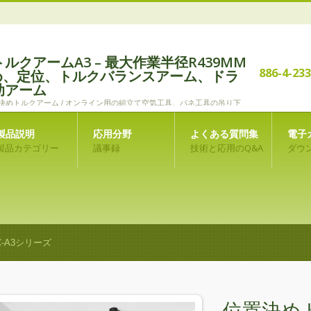
ルクアームA3 – 最大作業半径R439MM
886-4-23
決め、定位、トルクバランスアーム、ドラ
助アーム
3 位置決めトルクアーム / オンライン用の組立て空気工具、バネ工具の吊り下
究開発と製造を専門とするメーカー
製品説明
応用分野
よくある質問集
電子
製品カテゴリー
議事録
技術と応用のQ&A
ダウ
C-A3シリーズ
位置決め