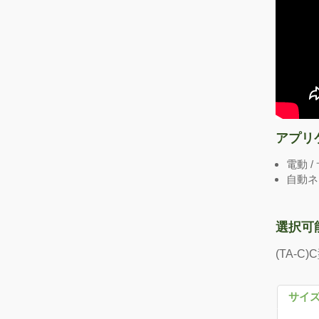
アプリ
電動 
自動ネ
選択可
(TA-
サイ