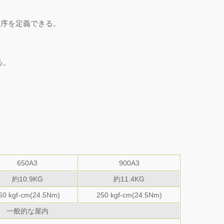
順序を定義できる。
る。
650A3
900A3
テム
XY卓上型ロボット自動締め付け
約10.9KG
約11.4KG
機
50 kgf-cm(24.5Nm)
250 kgf-cm(24.5Nm)
一般的な屋内