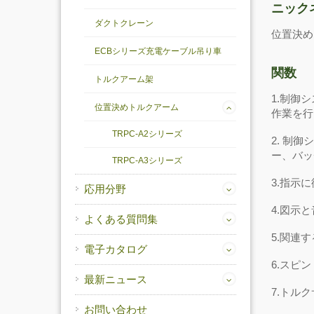
ニック
ダクトクレーン
位置決め
ECBシリーズ充電ケーブル吊り車
関数
トルクアーム架
1.制御
位置決めトルクアーム
作業を行
TRPC-A2シリーズ
2. 制
ー、バッ
TRPC-A3シリーズ
3.指示
応用分野
4.図示
よくある質問集
5.関連
電子カタログ
6.スピ
最新ニュース
7.トル
お問い合わせ