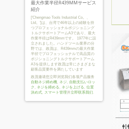
最大作業半径R439MMサービス
紹介
['Chengmao Tools Industrial Co。、
Ltd。']は、台湾で46年以上の経験を持
つプロフェッショナルポジショニング
トルクサポートアームA3であり、最大
作業半径はR439mmです。 1977年に設
立されました。ハンドツール業界の分
野では、政茂は、R439mmの最大作業
半径でプロフェッショナルで高品質の
ポジショニングトルクサポートアーム
A3を提供します政茂は常にさまざまな
顧客品質要件を満たしています
政茂邀请您立即浏览我们各项产品服务
自動ネジ締め機
,
ネジ
,
自動支払いロッ
ク
,
ネジを締める
,
ネジを上げる
,
位置
決め式
,
スマート管理
并
立即联系我们
.