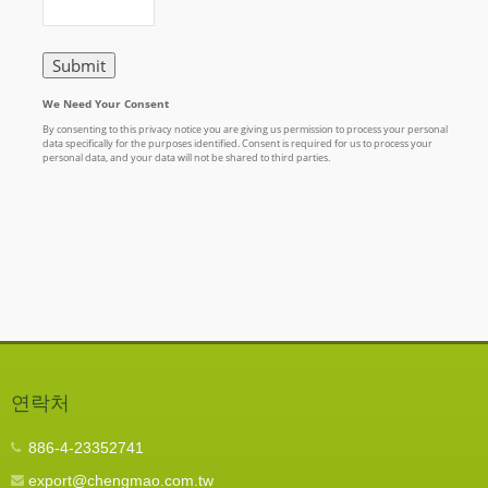
연락처
886-4-23352741
export@chengmao.com.tw