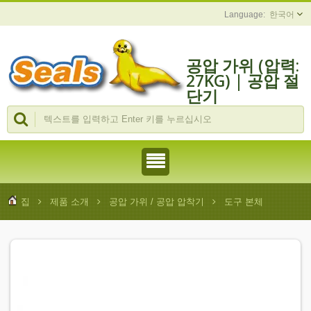
한국어
공압 가위 (압력:
27KG) | 공압 절
단기
집
제품 소개
공압 가위 / 공압 압착기
도구 본체