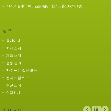
41464 台中市烏日區溪南路一段460巷135弄81號
정보
홈페이지
회사 소개
제품 소개
응용 분야
자주 묻는 질문 모음
전자 카탈로그
최신 소식
연락하기
최신 소식