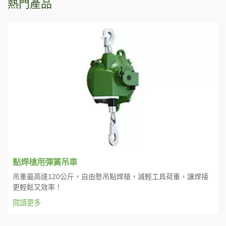
熱門產品
點焊槍用彈簧吊車
吊重最高達120公斤，自由懸吊點焊槍，減輕工具荷重，讓焊接
更輕鬆又效率！
閱讀更多