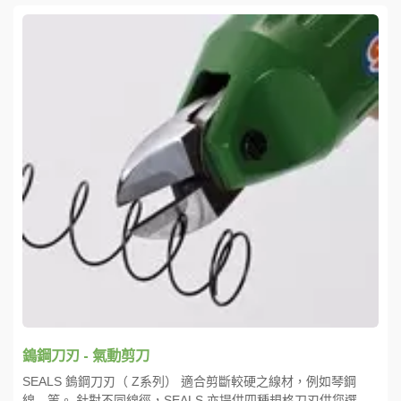
鵭鋼刀刃 - 氣動剪刀
SEALS 鎢鋼刀刃（ Z系列） 適合剪斷較硬之線材，例如琴鋼
線…等。 針對不同線徑，SEALS 亦提供四種規格刀刃供您選