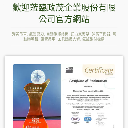
歡迎蒞臨政茂企業股份有限
公司官方網站
彈簧吊車, 氣動剪刀, 自動鎖螺絲機, 扭力支臂架, 彈簧平衡器, 氣
動壓著鉗, 風管吊車, 工具懸吊支臂, 氣缸鎖付機構