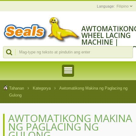
Filipino
AWTOMATIKON
WHEEL LACING
MACHINE |
MANUFACTURE
NG MGA MAKIN
AT TOOL NG
ASSEMBLY
Tahanan
Kategorya
Awtomatikong Makina ng Paglacing ng
Gulong
AWTOMATIKONG MAKINA
NG PAGLACING NG
GULONG