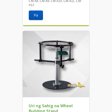
CM-A8, CM-A9, CM-A10, CM-A11, CM-
A12
Pa
Uri ng Sahig na Wheel
Building Stand