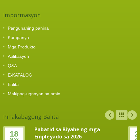
Impormasyon
Pangunahing pahina
Kumpanya
Mga Produkto
Aplikasyon
Q&A
E-KATALOG
Balita
Makipag-ugnayan sa amin
Pinakabagong Balita
Pabatid sa Biyahe ng mga
18
2
Empleyado sa 2026
MAY
A