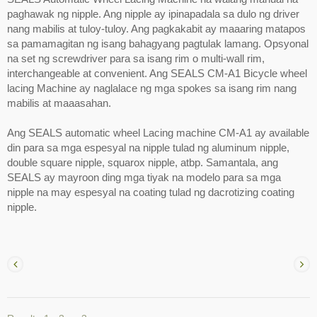
paghawak ng nipple. Ang nipple ay ipinapadala sa dulo ng driver
nang mabilis at tuloy-tuloy. Ang pagkakabit ay maaaring matapos
sa pamamagitan ng isang bahagyang pagtulak lamang. Opsyonal
na set ng screwdriver para sa isang rim o multi-wall rim,
interchangeable at convenient. Ang SEALS CM-A1 Bicycle wheel
lacing Machine ay naglalace ng mga spokes sa isang rim nang
mabilis at maaasahan.
Ang SEALS automatic wheel Lacing machine CM-A1 ay available
din para sa mga espesyal na nipple tulad ng aluminum nipple,
double square nipple, squarox nipple, atbp. Samantala, ang
SEALS ay mayroon ding mga tiyak na modelo para sa mga
nipple na may espesyal na coating tulad ng dacrotizing coating
nipple.