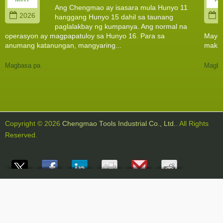
Ang Chengmao ay isasara mula Hunyo 11
2026
2
hanggang Hunyo 15 dahil sa taunang
paglalakbay ng kumpanya. Ang normal na
operasyon ay magpapatuloy sa Hunyo 16. Para sa
Mayo 
anumang katanungan, mangyaring...
makip
Magbasa pa
Magba
Copyright © 2026
Chengmao Tools Industrial Co., Ltd.
. All Rights
Reserved.