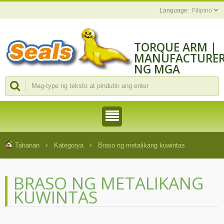
Filipino
TORQUE ARM |
MANUFACTURE
NG MGA
MAKINA AT
TOOL NG
ASSEMBLY
Tahanan
Kategorya
Braso ng metalikang kuwintas
BRASO NG METALIKANG
KUWINTAS