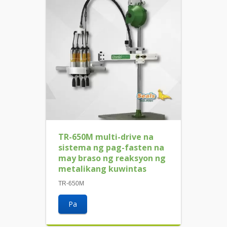
TR-650M multi-drive na
sistema ng pag-fasten na
may braso ng reaksyon ng
metalikang kuwintas
TR-650M
Pa