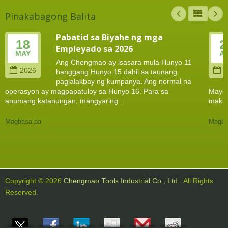
Pinakabagong Balita
Pabatid sa Biyahe ng mga
18
2
Empleyado sa 2026
MAY
A
Ang Chengmao ay isasara mula Hunyo 11
2026
2
hanggang Hunyo 15 dahil sa taunang
paglalakbay ng kumpanya. Ang normal na
operasyon ay magpapatuloy sa Hunyo 16. Para sa
Mayo 
anumang katanungan, mangyaring...
makip
Magbasa pa
Magba
Copyright © 2026
Chengmao Tools Industrial Co., Ltd.
. All Rights
Reserved.