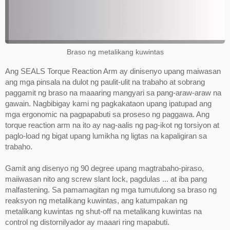
Braso ng metalikang kuwintas
Ang SEALS Torque Reaction Arm ay dinisenyo upang maiwasan
ang mga pinsala na dulot ng paulit-ulit na trabaho at sobrang
paggamit ng braso na maaaring mangyari sa pang-araw-araw na
gawain. Nagbibigay kami ng pagkakataon upang ipatupad ang
mga ergonomic na pagpapabuti sa proseso ng paggawa. Ang
torque reaction arm na ito ay nag-aalis ng pag-ikot ng torsiyon at
paglo-load ng bigat upang lumikha ng ligtas na kapaligiran sa
trabaho.
Gamit ang disenyo ng 90 degree upang magtrabaho-piraso,
maiiwasan nito ang screw slant lock, pagdulas ... at iba pang
malfastening. Sa pamamagitan ng mga tumutulong sa braso ng
reaksyon ng metalikang kuwintas, ang katumpakan ng
metalikang kuwintas ng shut-off na metalikang kuwintas na
control ng distornilyador ay maaari ring mapabuti.