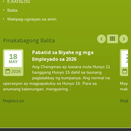
E-KATALOG
Balita
Makipag-ugnayan sa amin
Pinakabagong Balita
Pabatid sa Biyahe ng mga
18
2
Empleyado sa 2026
MAY
A
Ang Chengmao ay isasara mula Hunyo 11
2026
2
hanggang Hunyo 15 dahil sa taunang
paglalakbay ng kumpanya. Ang normal na
operasyon ay magpapatuloy sa Hunyo 16. Para sa
Mayo 
anumang katanungan, mangyaring...
makip
Magbasa pa
Magba