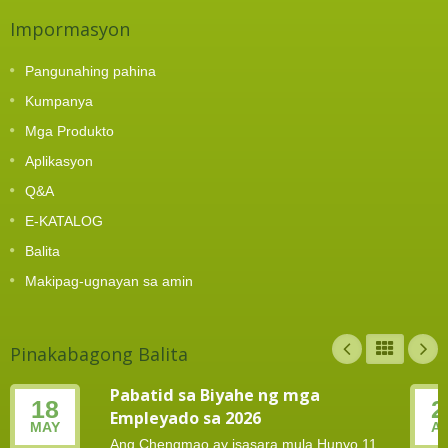
Impormasyon
Pangunahing pahina
Kumpanya
Mga Produkto
Aplikasyon
Q&A
E-KATALOG
Balita
Makipag-ugnayan sa amin
Pinakabagong Balita
Pabatid sa Biyahe ng mga
18
2
Empleyado sa 2026
MAY
A
Ang Chengmao ay isasara mula Hunyo 11