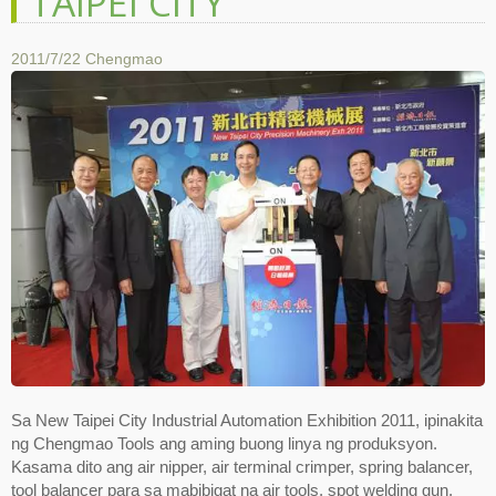
TAIPEI CITY
2011/7/22
Chengmao
Sa New Taipei City Industrial Automation Exhibition 2011, ipinakita
ng Chengmao Tools ang aming buong linya ng produksyon.
Kasama dito ang air nipper, air terminal crimper, spring balancer,
tool balancer para sa mabibigat na air tools, spot welding gun,