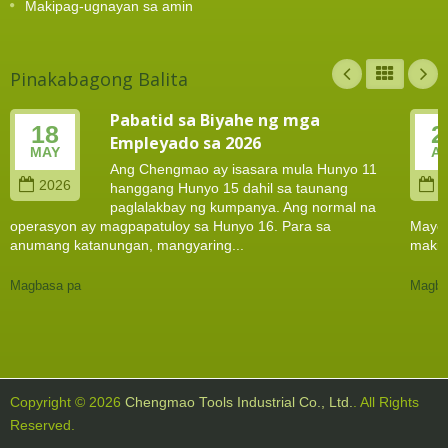
Makipag-ugnayan sa amin
Pinakabagong Balita
Pabatid sa Biyahe ng mga
18
2
Empleyado sa 2026
MAY
A
Ang Chengmao ay isasara mula Hunyo 11
2026
2
hanggang Hunyo 15 dahil sa taunang
paglalakbay ng kumpanya. Ang normal na
operasyon ay magpapatuloy sa Hunyo 16. Para sa
Mayo 
anumang katanungan, mangyaring...
makip
Magbasa pa
Magba
Copyright © 2026
Chengmao Tools Industrial Co., Ltd.
. All Rights
Reserved.