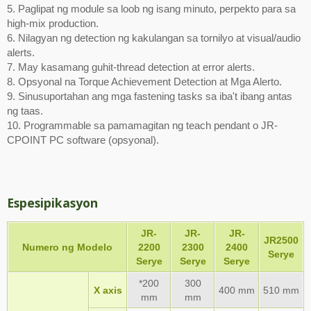
5. Paglipat ng module sa loob ng isang minuto, perpekto para sa
high-mix production.
6. Nilagyan ng detection ng kakulangan sa tornilyo at visual/audio
alerts.
7. May kasamang guhit-thread detection at error alerts.
8. Opsyonal na Torque Achievement Detection at Mga Alerto.
9. Sinusuportahan ang mga fastening tasks sa iba't ibang antas
ng taas.
10. Programmable sa pamamagitan ng teach pendant o JR-
CPOINT PC software (opsyonal).
Espesipikasyon
JR-
JR-
JR-
JR2500
Numero ng Modelo
2200
2300
2400
Serye
Serye
Serye
Serye
*200
300
X axis
400 mm
510 mm
mm
mm