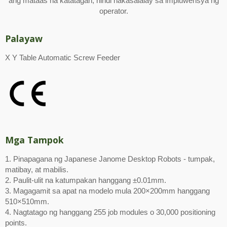
ang mataas na katatagan, hindi nakasalalay sa impluwensya ng
operator.
Palayaw
X Y Table Automatic Screw Feeder
Mga Tampok
1. Pinapagana ng Japanese Janome Desktop Robots - tumpak,
matibay, at mabilis.
2. Paulit-ulit na katumpakan hanggang ±0.01mm.
3. Magagamit sa apat na modelo mula 200×200mm hanggang
510×510mm.
4. Nagtatago ng hanggang 255 job modules o 30,000 positioning
points.