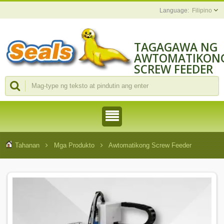
Filipino
TAGAGAWA NG
AWTOMATIKON
SCREW FEEDER
NA URI NG
ROBOT
Tahanan
Mga Produkto
Awtomatikong Screw Feeder