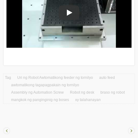
CM-table robot-type awtomatikong f
Tag
Uri ng Robot Awtomatikong feeder ng tornilyo
auto feed
awtomatikong tagapagpakain ng tornilyo
Assembly ng Automation Screw
Robot ng desk
braso ng robot
mangkok ng panginginig ng boses
xy talahanayan