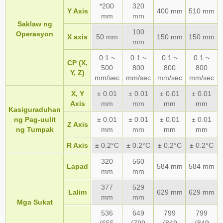
*200
320
Y Axis
400 mm
510 mm
mm
mm
Saklaw ng
100
Operasyon
X axis
50 mm
150 mm
150 mm
mm
0.1 ~
0.1 ~
0.1 ~
0.1 ~
CP (X,
500
800
800
800
Y, Z)
mm/sec
mm/sec
mm/sec
mm/sec
X, Y
± 0.01
± 0.01
± 0.01
± 0.01
Axis
mm
mm
mm
mm
Kasiguraduhan
ng Pag-uulit
± 0.01
± 0.01
± 0.01
± 0.01
Z Axis
ng Tumpak
mm
mm
mm
mm
R Axis
± 0.2°C
± 0.2°C
± 0.2°C
± 0.2°C
320
560
Lapad
584 mm
584 mm
mm
mm
377
529
Lalim
629 mm
629 mm
mm
mm
Mga Sukat
536
649
799
799