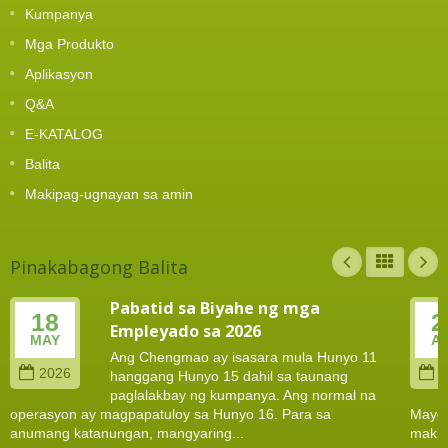
Kumpanya
Mga Produkto
Aplikasyon
Q&A
E-KATALOG
Balita
Makipag-ugnayan sa amin
Pinakabagong Balita
Pabatid sa Biyahe ng mga
18
2
Empleyado sa 2026
MAY
A
Ang Chengmao ay isasara mula Hunyo 11
2026
2
hanggang Hunyo 15 dahil sa taunang
paglalakbay ng kumpanya. Ang normal na
operasyon ay magpapatuloy sa Hunyo 16. Para sa
Mayo 
anumang katanungan, mangyaring...
makip