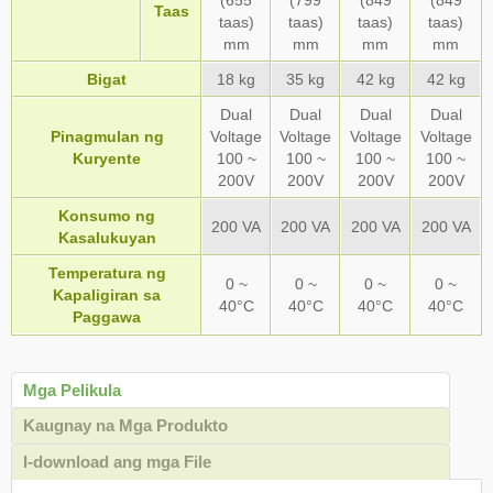
(655
(799
(849
(849
Taas
taas)
taas)
taas)
taas)
mm
mm
mm
mm
Bigat
18 kg
35 kg
42 kg
42 kg
Dual
Dual
Dual
Dual
Pinagmulan ng
Voltage
Voltage
Voltage
Voltage
Kuryente
100 ~
100 ~
100 ~
100 ~
200V
200V
200V
200V
Konsumo ng
200 VA
200 VA
200 VA
200 VA
Kasalukuyan
Temperatura ng
0 ~
0 ~
0 ~
0 ~
Kapaligiran sa
40°C
40°C
40°C
40°C
Paggawa
Mga Pelikula
Kaugnay na Mga Produkto
I-download ang mga File