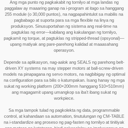
Ang mga punto ng pagkakabit ng tornilyo at mga landas ng
paggalaw ay maaaring ganap na i-program at itago sa hanggang
255 module (o 30,000 puntos), na nagpapahintulot sa mabilis na
pagbabago at suporta para sa mga flexible na linya ng
produksyon. Sinusuportahan ng sistema ang real-time na
pagtuklas ng error—kabilang ang kakulangan ng tornilyo,
pagkamit ng torque, at pagtuklas ng stripped-thread (opsyonal)—
upang matiyak ang pare-parehong kalidad at maaasahang
operasyon.
Depende sa aplikasyon, nag-aalok ang SEALS ng parehong belt-
driven XY systems na may stepper motors at ball-screw-driven
models na pinapagana ng servo motors, na nagbibigay ng optimal
na configuration para sa bilis o katumpakan. Isang hanay ng mga
sukat ng working platform (200×200mm hanggang 510×510mm)
ang magagamit upang umangkop sa iba't ibang sukat ng
workpiece.
Sa mga tampok tulad ng pagkolekta ng data, programmable
control, at kahandaan sa automation, tinutulungan ng CM-TABLE
na i-standardize ang proseso ng pag-fasten ng tornilyo at tinitiyak