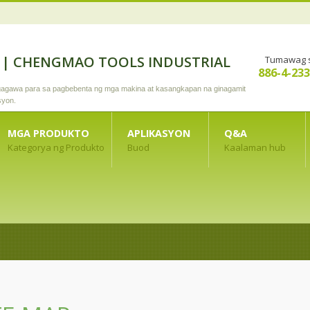
P | CHENGMAO TOOLS INDUSTRIAL
Tumawag 
886-4-23
gagawa para sa pagbebenta ng mga makina at kasangkapan na ginagamit
syon.
MGA PRODUKTO
APLIKASYON
Q&A
Kategorya ng Produkto
Buod
Kaalaman hub