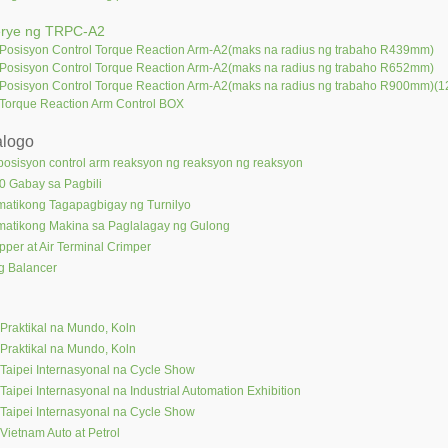
rye ng TRPC-A2
Posisyon Control Torque Reaction Arm-A2(maks na radius ng trabaho R439mm)
Posisyon Control Torque Reaction Arm-A2(maks na radius ng trabaho R652mm)
Posisyon Control Torque Reaction Arm-A2(maks na radius ng trabaho R900mm)(1
Torque Reaction Arm Control BOX
alogo
posisyon control arm reaksyon ng reaksyon ng reaksyon
 Gabay sa Pagbili
atikong Tagapagbigay ng Turnilyo
atikong Makina sa Paglalagay ng Gulong
ipper at Air Terminal Crimper
g Balancer
Praktikal na Mundo, Koln
Praktikal na Mundo, Koln
Taipei Internasyonal na Cycle Show
Taipei Internasyonal na Industrial Automation Exhibition
Taipei Internasyonal na Cycle Show
Vietnam Auto at Petrol