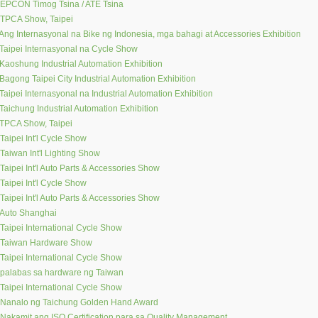
EPCON Timog Tsina / ATE Tsina
TPCA Show, Taipei
Ang Internasyonal na Bike ng Indonesia, mga bahagi at Accessories Exhibition
Taipei Internasyonal na Cycle Show
Kaoshung Industrial Automation Exhibition
Bagong Taipei City Industrial Automation Exhibition
Taipei Internasyonal na Industrial Automation Exhibition
Taichung Industrial Automation Exhibition
TPCA Show, Taipei
Taipei Int'l Cycle Show
Taiwan Int'l Lighting Show
Taipei Int'l Auto Parts & Accessories Show
Taipei Int'l Cycle Show
Taipei Int'l Auto Parts & Accessories Show
Auto Shanghai
Taipei International Cycle Show
 Taiwan Hardware Show
Taipei International Cycle Show
palabas sa hardware ng Taiwan
Taipei International Cycle Show
Nanalo ng Taichung Golden Hand Award
Nakamit ang ISO Certification para sa Quality Management