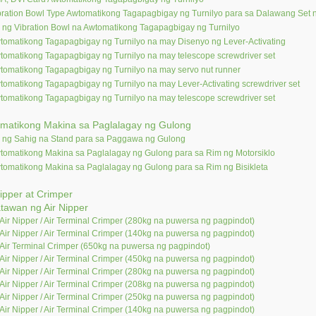
bration Bowl Type Awtomatikong Tagapagbigay ng Turnilyo para sa Dalawang Set n
i ng Vibration Bowl na Awtomatikong Tagapagbigay ng Turnilyo
tomatikong Tagapagbigay ng Turnilyo na may Disenyo ng Lever-Activating
tomatikong Tagapagbigay ng Turnilyo na may telescope screwdriver set
tomatikong Tagapagbigay ng Turnilyo na may servo nut runner
tomatikong Tagapagbigay ng Turnilyo na may Lever-Activating screwdriver set
tomatikong Tagapagbigay ng Turnilyo na may telescope screwdriver set
matikong Makina sa Paglalagay ng Gulong
i ng Sahig na Stand para sa Paggawa ng Gulong
tomatikong Makina sa Paglalagay ng Gulong para sa Rim ng Motorsiklo
tomatikong Makina sa Paglalagay ng Gulong para sa Rim ng Bisikleta
Nipper at Crimper
tawan ng Air Nipper
Air Nipper / Air Terminal Crimper (280kg na puwersa ng pagpindot)
Air Nipper / Air Terminal Crimper (140kg na puwersa ng pagpindot)
Air Terminal Crimper (650kg na puwersa ng pagpindot)
Air Nipper / Air Terminal Crimper (450kg na puwersa ng pagpindot)
Air Nipper / Air Terminal Crimper (280kg na puwersa ng pagpindot)
Air Nipper / Air Terminal Crimper (208kg na puwersa ng pagpindot)
Air Nipper / Air Terminal Crimper (250kg na puwersa ng pagpindot)
Air Nipper / Air Terminal Crimper (140kg na puwersa ng pagpindot)