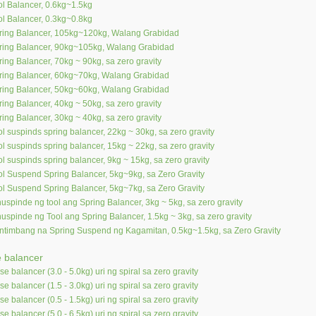
ol Balancer, 0.6kg~1.5kg
ol Balancer, 0.3kg~0.8kg
ring Balancer, 105kg~120kg, Walang Grabidad
ring Balancer, 90kg~105kg, Walang Grabidad
ring Balancer, 70kg ~ 90kg, sa zero gravity
ring Balancer, 60kg~70kg, Walang Grabidad
ring Balancer, 50kg~60kg, Walang Grabidad
ring Balancer, 40kg ~ 50kg, sa zero gravity
ring Balancer, 30kg ~ 40kg, sa zero gravity
ol suspinds spring balancer, 22kg ~ 30kg, sa zero gravity
ol suspinds spring balancer, 15kg ~ 22kg, sa zero gravity
ol suspinds spring balancer, 9kg ~ 15kg, sa zero gravity
ol Suspend Spring Balancer, 5kg~9kg, sa Zero Gravity
ol Suspend Spring Balancer, 5kg~7kg, sa Zero Gravity
nuspinde ng tool ang Spring Balancer, 3kg ~ 5kg, sa zero gravity
nuspinde ng Tool ang Spring Balancer, 1.5kg ~ 3kg, sa zero gravity
ntimbang na Spring Suspend ng Kagamitan, 0.5kg~1.5kg, sa Zero Gravity
 balancer
e balancer (3.0 - 5.0kg) uri ng spiral sa zero gravity
e balancer (1.5 - 3.0kg) uri ng spiral sa zero gravity
e balancer (0.5 - 1.5kg) uri ng spiral sa zero gravity
e balancer (5.0 - 6.5kg) uri ng spiral sa zero gravity