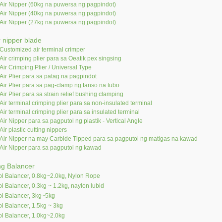
Air Nipper (60kg na puwersa ng pagpindot)
Air Nipper (40kg na puwersa ng pagpindot)
Air Nipper (27kg na puwersa ng pagpindot)
r nipper blade
Customized air terminal crimper
Air crimping plier para sa Oeatik pex singsing
Air Crimping Plier / Universal Type
Air Plier para sa patag na pagpindot
Air Plier para sa pag-clamp ng tanso na tubo
Air Plier para sa strain relief bushing clamping
Air terminal crimping plier para sa non-insulated terminal
Air terminal crimping plier para sa insulated terminal
Air Nipper para sa pagputol ng plastik - Vertical Angle
Series Position control
CL-A3 Digital Manageme
Air plastic cutting nippers
reaksyon ng reaksyon ng
System
Air Nipper na may Carbide Tipped para sa pagputol ng matigas na kawad
syon
Air Nipper para sa pagputol ng kawad
ng Balancer
ol Balancer, 0.8kg~2.0kg, Nylon Rope
ol Balancer, 0.3kg ~ 1.2kg, naylon lubid
ol Balancer, 3kg~5kg
ol Balancer, 1.5kg ~ 3kg
ol Balancer, 1.0kg~2.0kg