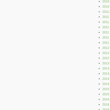
2010 
2010 
2011 
2011 
2011 
2011 
2011 
2011 
2011 
2012 
2012 
2012 
2013 
2013 
2013 
2014 
2014
2015 
2015 
2016 
2016 
2018 