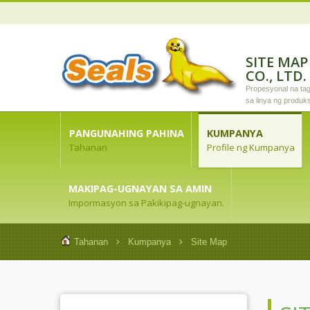
SITE MA
CO., LTD.
Propesyonal na ta
sa linya ng produk
PANGUNAHING PAHINA
KUMPANYA
Tahanan
Profile ng Kumpanya
MAKIPAG-UGNAYAN SA AMIN
Impormasyon sa Pakikipag-ugnayan.
Tahanan
Kumpanya
Site Map