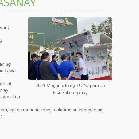
ASANAY
nayan》
ay
an ng
ng bawat
man at
2021 Mag-imbita ng TOYO para sa
n ay
teknikal na gabay
esyonal na
mao, upang mapabuti ang kaalaman sa larangan ng
t.