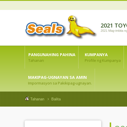
2021 TO
2021 Mag-imbita n
PANGUNAHING PAHINA
KUMPANYA
Tahanan
Profile ng Kumpanya
MAKIPAG-UGNAYAN SA AMIN
Impormasyon sa Pakikipag-ugnayan.
Tahanan
Balita