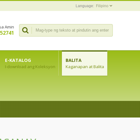
Filipino
sa Amin
352741
E-KATALOG
BALITA
I-download ang Koleksyon
Kaganapan at Balita