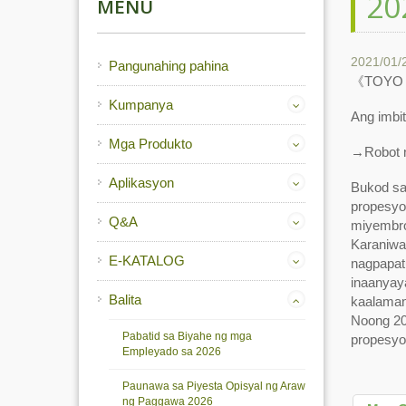
20
MENU
2021/01/
Pangunahing pahina
《TOYO n
Kumpanya
Ang imbit
Mga Produkto
→Robot n
Aplikasyon
Bukod sa
propesyo
Q&A
miyembro
Karaniwa
E-KATALOG
nagpapat
inaanyay
Balita
kaalaman
Noong 20
Pabatid sa Biyahe ng mga
propesyo
Empleyado sa 2026
Paunawa sa Piyesta Opisyal ng Araw
ng Paggawa 2026