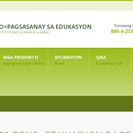
YO×PAGSASANAY SA EDUKASYON
Tumawag 
886-4-23
g TOYO para sa teknikal na gabay
MGA PRODUKTO
APLIKASYON
Q&A
Kategorya ng Produkto
Buod
Kaalaman hub