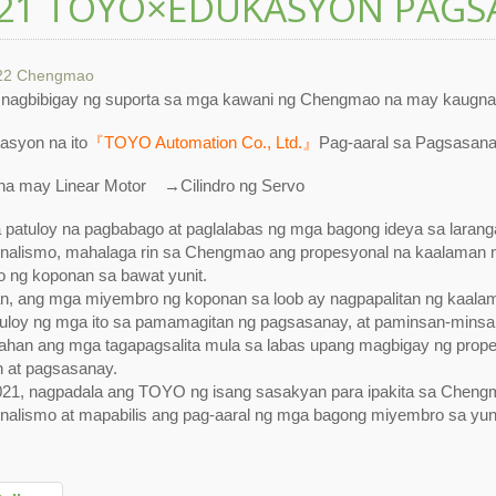
21 TOYO×EDUKASYON PAGS
22
Chengmao
agbibigay ng suporta sa mga kawani ng Chengmao na may kaug
asyon na ito
『TOYO Automation Co., Ltd.』
Pag-aaral sa Pagsasan
a may Linear Motor →Cilindro ng Servo
 patuloy na pagbabago at paglalabas ng mga bagong ideya sa larang
nalismo, mahalaga rin sa Chengmao ang propesyonal na kaalaman 
 ng koponan sa bawat yunit.
n, ang mga miyembro ng koponan sa loob ay nagpapalitan ng kaala
uloy ng mga ito sa pamamagitan ng pagsasanay, at paminsan-minsa
ahan ang mga tagapagsalita mula sa labas upang magbigay ng prop
 at pagsasanay.
21, nagpadala ang TOYO ng isang sasakyan para ipakita sa Cheng
nalismo at mapabilis ang pag-aaral ng mga bagong miyembro sa yuni