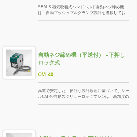
度を包括的に改善できます。 また、角度と速度の
SEALS 磁気吸着式ハンドヘルド自動ネジ締め機
精密な制御により、高級製品の締付角度とトルクに
は、自動プッシュプルクランプ設計を搭載してお
対する厳しい要求を効果的に満たすことができま
り、ネジの供給と押し出し動作を迅速に完了できま
す。ドライバーヘッドはプレートスイッチ起動設計
す。ネジは直接ドライバーの先端に磁着し、完全に
と組み合わせており、プレートスイッチを軽く押す
外に出ており、締付け穴に合わせやすいです。 こ
だけで自動的に下押し締付が行われ、高効率で低負
の機械は、治具が接近しにくい狭い空間、例えば深
荷の操作体験を実現します。
い穴、配線エリア、または壁際での作業環境に特に
適しており、作業の柔軟性と効率を効果的に向上さ
自動ネジ締め機（平送付） –下押し
せます。 電動ドライバーセットは台湾製のブラシ
レストリガー式ドライバーを採用しており、トルク
ロック式
が正確で、カーボンブラシの交換が不要で、熱くな
りにくく、長時間の操作に適しており、品質と操作
CM-40
の快適さを保証します。 ねじ供給機は構造が堅固
で、取り付けが簡単で、調整が迅速で、一人で簡単
に設定できます。
高速で安定した、便利な設計原理に基づいて、シー
ルCM-40自動スクリューロックマシンは、高精度の
ネジクランプ、ハイテク自動給餌装置、および毎日
のガス/電気トルクドライバーを統合して、ロック
の支払い速度と生産ライン効率を包括的に改善しま
す。 ネジクランプは、顧客が使用するネジの規格
や作業環境に応じてカスタマイズされ、安定したク
ランプとスムーズな作業を確保します。また、異な