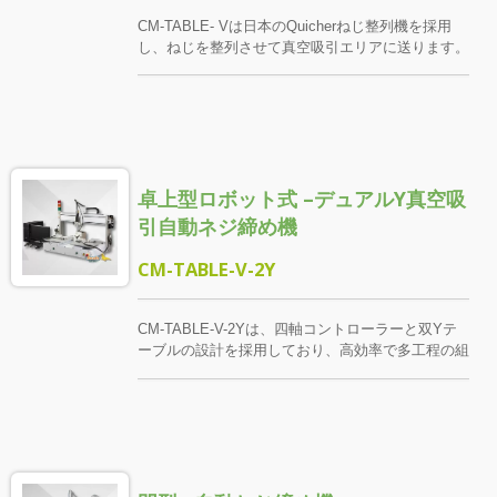
CM-TABLE- Vは日本のQuicherねじ整列機を採用
し、ねじを整列させて真空吸引エリアに送ります。
プログラム可能なデスクトップXYロボットシステ
ムと組み合わせて、真空ノズルでねじを吸引し、順
番に各ねじ穴の上に自動的に移動して締め付けま
す。 真空吸口とクランプは、顧客のネジ規格と作
業環境に応じてカスタマイズ設計され、操作がスム
ーズで安定することを保証します。 作業員は部品
卓上型ロボット式 –デュアルY真空吸
を取り扱うだけで、全ての締結プロセスは機械によ
って自動的に完了します。 ブラシレストルク制御
引自動ネジ締め機
電動ドライバーを搭載し、滑りネジや浮きロックな
どの異常検知機能を備え、製品の品質を安定して信
CM-TABLE-V-2Y
頼できるものにします。 駆動機構は低騒音のベル
トステッピングモーターを採用し、繰り返し位置決
め精度は±0.02mmに達します。
CM-TABLE-V-2Yは、四軸コントローラーと双Yテ
ーブルの設計を採用しており、高効率で多工程の組
み立てニーズに特化して作られています。 その真
空吸引機構は高速XYテーブルと組み合わせて精密
なロックを行い、携帯電話、タブレット、POS端
末、インカム、回路基板、金属部品などの小型製品
の精密なネジ作業に適しています。 デュアル作業
プラットフォームは、積み込みと荷降ろしおよびロ