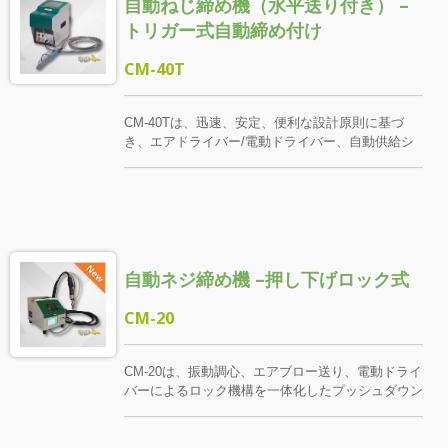
自動ねじ締め機（水平送り付き） –
るワークのニーズに応じて、最適なドライバーのモ
デルを推奨し、最良の応用性能を達成します。
トリガー式自動締め付け
SEALS 自動ネジ締め機はすべてカスタマイズのニ
ーズに基づいて設計されており、ネジの供給が安定
CM-40T
し、締結が便利で、多様な生産ラインの条件を満た
します。
CM-40Tは、迅速、安定、便利な設計原則に基づ
き、エアドライバー/電動ドライバー、自動供給シ
ステム、高精度ネジクランプを統合し、ネジ締め速
度と全体の生産効率を大幅に向上させます。 ドラ
イバーは人間工学に基づいたトリガー起動設計を採
用しており、操作がより楽になります。 スクリュ
ークランプと供給経路は、顧客のスクリューと作業
環境に応じてカスタマイズされ、供給と締付けのプ
自動ネジ締め機 –押し下げロック式
ロセスがスムーズで安定することを保証します。
平送構造とアーム機構を組み合わせて、各ネジをド
ライバーの先端まで安定して輸送します。 操作時
CM-20
は、トリガーを軽く押すだけで、ネジが自動的に締
まります。これにより、操作の疲労が大幅に軽減さ
れ、効率が向上します。 フィーダーは、材料にス
CM-20は、振動調心、エアブロー送り、電動ドライ
イングアームのフラットフィードメカニズムを提供
バーによるロック機構を一体化したプッシュダウン
します。 ハンドルを押すだけで、ドライバーが自
式自動ねじロック機です。固定局での繰り返しのロ
動的にネジを締めます。
ック作業や安定したリズムに適しています。 作業
中、前端のクランプが工件の表面に接触し、クラン