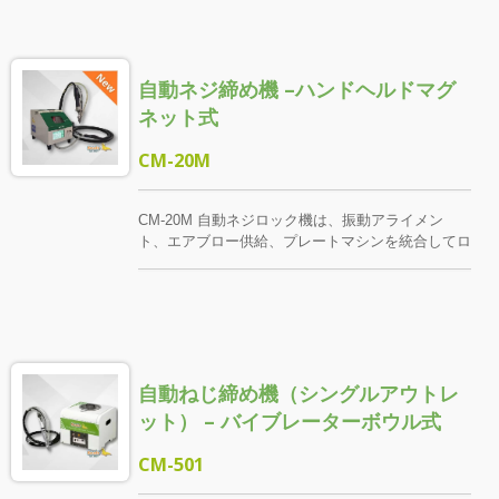
プが位置決めされると締付けプロセスが開始され、
オペレーターは直感的な下押し動作で精密な締付け
を完了できます。 本システムはトルク信号を通じ
自動ネジ締め機 –ハンドヘルドマグ
て締結完了状態を判断し、ネジが確実に締まった後
にのみ次のネジの供給を行います。これにより、滑
ネット式
り、空回り、誤供給による品質リスクを効果的に回
避でき、特に安定した品質管理が求められる量産ラ
CM-20M
インに適しています。
CM-20M 自動ネジロック機は、振動アライメン
ト、エアブロー供給、プレートマシンを統合してロ
ックプロセスを開始するハンドヘルドロックソリュ
ーションで、オペレータがモバイルまたはマルチア
ングルワークステーションで安定したリズムを維持
できるようにします。 ネジは整列後、エアブロー
で締付け端に送られ、マグネット付きドライバーで
位置決めと吸着が行われ、ネジの締め込み初期の対
自動ねじ締め機（シングルアウトレ
位安定性が向上します。 締め付け時、オペレータ
ーはトリガーを引き、ドライバーの先端がネジを出
ット） – バイブレーターボウル式
して締め付け作業を完了します。 この機種のロッ
クプロセスは、前端のクランプでワークの表面を押
CM-501
さえる必要がないため、傷やへこみなどの外観リス
クを効果的に低減できます。特に外観部品、塗装部