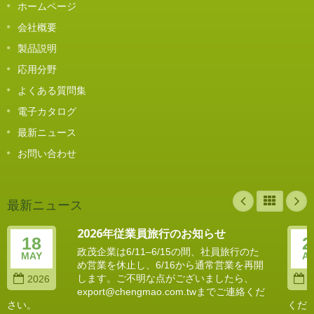
ホームページ
会社概要
製品説明
応用分野
よくある質問集
電子カタログ
最新ニュース
お問い合わせ
最新ニュース
2026年従業員旅行のお知らせ
18
2
政茂企業は6/11–6/15の間、社員旅行のた
MAY
A
め営業を休止し、6/16から通常営業を再開
します。ご不明な点がございましたら、
2026
2
export@chengmao.com.twまでご連絡くだ
さい。
くだ