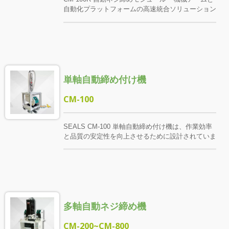
自動化プラットフォームの高速統合ソリューション
SEALS CM-100Rは、6軸ロボットアーム、スカラ
ロボットアーム、XYプラットフォームなどの自動
化機器向けに設計されたネジロックモジュールで
す。標準化されたインターフェイスパネルを通じ
て、非常に弾力性のあるアセンブリアプリケーショ
ンを実現するために、さまざまな自動化システムに
単軸自動締め付け機
迅速にインストールして統合できます。 自動化機
器がCM-100Rをネジの穴に合わせた後、ネジを押
し出し、ロックし、再充填し、信号を1秒以内に戻
CM-100
すことができます（実際の速度は、ネジの長さ、歯
の距離、ドライバー速度、およびそれがセルフタッ
ピングネジであるかどうかによって異なります）。
SEALS CM-100 単軸自動締め付け機は、作業効率
複数のセンサーを内蔵し、作業状態を正確に監視
と品質の安定性を向上させるために設計されていま
し、全体の重量を事前に評価して、機器の耐荷重に
す。オペレーターは部品を取り扱い、フットスイッ
問題がないことを確認します。 モジュール本体
チを軽く踏むだけで自動締め付けプロセスが開始さ
は、ネジクランプ、電気ドライバー、トルク制御、
れ、人為的な誤差と操作負担を大幅に減少させま
異常検出、スライディングテーブルモジュール、ネ
す。 システムはネジ穴の位置決めが完了した後、
ジ供給、信号伝送、およびインストールインターフ
1～2秒以内にネジの押出し、締め付け、再供給、
ェースを統合し、自動化機器メーカーが迅速な導
信号の返送を完了します（実際の時間はネジの長
入、配信時間の短縮、安定性と信頼性を確保するの
多軸自動ネジ締め機
さ、ピッチ、ドライバーの回転速度、自攻式かどう
を支援します。 CM-100Rは単独で動作すること
かなどの要因によって異なります）。すべての締め
も、複数組み合わせて使用することもでき、柔軟に
付け動作は機械によって制御され、トルクの一貫性
CM-200~CM-800