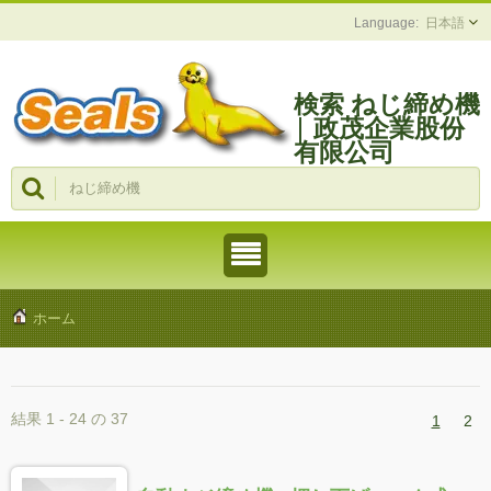
日本語
検索 ねじ締め機
| 政茂企業股份
有限公司
ホーム
結果 1 - 24 の 37
1
2