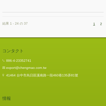
するためのトルクブラケットを提供します。ねじれ
のねじれと重量の負荷を排除するために、安全な作
業環境を作成します。 空気圧ツールに一致するた
めに、当社は空気圧ツールの特別な仕様を開始しま
した。これは、1/4 "空気吸気ジョイントで設置で
結果 1 - 24 の 37
1
2
きます。さらに、空気圧/電源ツールのDual
Purpose仕様がクランプボディに設置されていま
す。
コンタクト
886-4-23352741
export@chengmao.com.tw
41464 台中市烏日區溪南路一段460巷135弄81號
情報