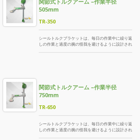
関節式トルクアーム –作業半径
505mm
TR-350
シールトルクブラケットは、毎日の作業中に繰り返
しの作業と過度の腕の怪我を避けるように設計され
ています。人間工学に基づいた製造プロセスを改善
するためのトルクブラケットを提供します。ねじれ
のねじれと重量の負荷を排除するために、安全な作
業環境を作成します。 空気圧ツールに一致するた
めに、当社は空気圧ツールの特別な仕様を開始しま
した。これは、1/4 "空気吸気ジョイントである限
関節式トルクアーム –作業半径
りインストールできます。さらに、空気圧/電源ツ
ールの二重目的仕様であるTR-350AEがクランプボ
750mm
ディに設置されています。
TR-650
シールトルクブラケットは、毎日の作業中に繰り返
しの作業と過度の腕の怪我を避けるように設計され
ています。人間工学に基づいた製造プロセスを改善