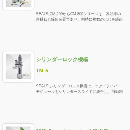
配線構成を組み合わせることができ、さまざまな角
と品質の安定性が確保されます。 CM-100モジュ
度での締付作業をサポートします。これは全自動/
ールには、合理化された構造、簡単な統合、自動給
半自動化設備の最適な選択です。
餌、高さ調整の利点があり、自動生産ラインまたは
SEALS CM‑200からCM‑800シリーズは、高効率の
手動操作ステーションに迅速に展開できます。
多軸ねじ締め装置であり、同時に複数のねじを締め
ることができ、効率の倍増と良品率の安定した生産
ライン効果を実現します。 回転シリンダーモジュ
ールを組み合わせることで、上下の材料供給とロッ
クエリアを分離し、同期作業、安全な増益、そして
人員間の待機時間ゼロを実現します。また、
SEALSの高精度フィーダーとトルク制御の空気ド
シリンダーロック機構
ライバーを統合し、高効率で安定したねじ締め統合
ソリューションを構成します。
TM-6
SEALS シリンダーロック機構は、エアドライバー
モジュールをシリンダースライドに統合し、自動制
御、フットスイッチ、またはフットバルブを介して
起動し、迅速で省力かつ安定したネジ締め作業を実
現します。 作業員は部品を治具に置くだけで、全
てのロックプロセスを完了でき、人為的な誤差を効
果的に減少させ、品質の一貫性と生産ラインの効率
を向上させます。