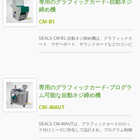
専用のグラフィックカード–自動ネジ
バーセットを供給でき、効率を大幅に向上させ、ス
ペースを節約します。
締め機
CM-B1
SEALS CM-B1 自動ネジ締め機は、グラフィックカ
ード、マザーボード、サウンドカードなどのコンピ
ュータインターフェースカード専用に設計されてお
り、高速で安定した便利なデザイン理念を採用して
います。高精度のネジクランプ、自動供給システ
ム、エア/電動トルクドライバーを組み合わせるこ
とで、締め付け速度と品質の安定性を効果的に向上
させます。 スクリュークランプは、使用する六角
専用のグラフィックカード–プログラ
柱スクリューと実際の作業スペースに合わせてカス
タマイズされ、供給が安定し、締め付けがスムーズ
ム可能な自動ネジ締め機
に行えることを保証します。
CM-40AUT
SEALS CM-40AUTは、グラフィックカードのロッ
ク付けニーズに特化して設計され、プログラム制御
技術を採用し、精密なクランプ、スマート供給シス