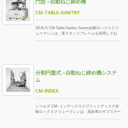
門型 –自動ねじ締め機
ック操作を交互に実行し、自動化された自動化され
た生産を達成し、効率と運用の安全性を大幅に改善
することができます。
CM-TABLE-GANTRY
SEALS CM-Table-Gantry Gantry自動ロックスクリ
ューマシンは、床スタンドフレームを採用してお
り、安定した耐荷重ガントリー構造を形成するため
に高剛性のデュアルY軸をサポートするサーボドラ
イブスクリッドスライドプラットフォームを装備し
ています。 この設計は従来の片側支持またはカン
チレバー構造よりも、より高い繰り返し精度とより
大きな荷重適応範囲を備えており、特に大型または
分割円盤式 –自動ねじ締め機システ
複数のネジポイントを持つ製品に適しています。
SEALSのエア自動供給技術を統合し、単一のネジ
ム
供給時間は最短0.2秒に達し、高精度のXYサーボス
ライドモジュールを装備し、移動距離を60%短縮
CM-INDEX
し、生産効率を大幅に向上させます。 この機械は
自動車部品、コンピュータ周辺機器、大型金属プラ
スチック部品などの製品の締結ニーズに適していま
シールズ CM- インデックススプリットディスク自
す。安全光センサーをオプションで選択でき、操作
動ロックスクリューマシンは、高効率のサブステー
の安全性を確保します。
ションロックアプリケーションのために生まれまし
た。 4、6、8工位などの回転分割盤を配置すること
で、オペレーターは上下の材料を供給するだけで、