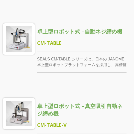
テム、電動/空気圧ロックユニットを組み合わせる
ことで、多様な小ロット製品の組立効率を効果的に
向上させます。 顧客のネジ仕様と実際の生産ライ
ン条件に基づいて、治具をカスタマイズし、スムー
ズな供給と締め付け精度を確保します。
卓上型ロボット式 –自動ネジ締め機
CM-TABLE
SEALS CM-TABLE シリーズは、日本の JANOME
卓上型ロボットプラットフォームを採用し、高精度
のスクリュークランプ、スマート供給システム、ト
ルク制御ドライバーを組み合わせて、迅速で安定し
た柔軟な自動締付けソリューションを提供します。
特に少量多品種で、繰り返し精度が求められる組立
作業に適しています。 異なる製品サイズと生産ニ
ーズに応じて、さまざまな作業範囲の仕様
卓上型ロボット式 –真空吸引自動ネ
（200×200mm から 510×510mm）を提供し、多様
な製品アプリケーションに対応します。スクリュー
ジ締め機
クランプとソフトウェアのパスはカスタマイズ設定
可能で、作業の安定性とプロセスのスムーズさを確
CM-TABLE-V
保します。