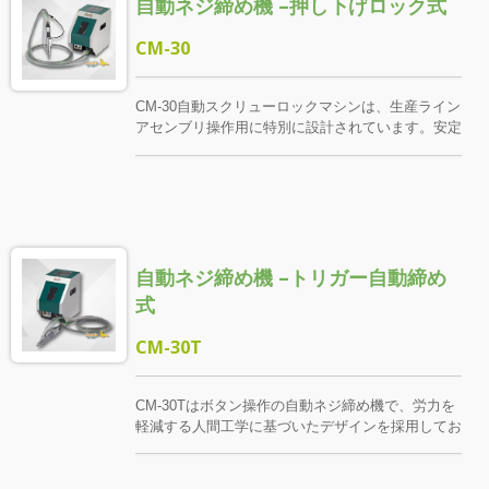
自動ネジ締め機 –押し下げロック式
CM-30
CM-30自動スクリューロックマシンは、生産ライン
アセンブリ操作用に特別に設計されています。安定
した給餌、高い互換性、モジュラー構造を備えてい
ます。ラインを自動的に完成させ、ネジを正確に供
給し、アセンブリの効率を効果的に改善し、ヒュー
マンエラーを減らし、中程度および高周波ロック操
作に理想的なソリューションを提供できます。 こ
の機器は、高速で安定した便利な設計原理に従っ
自動ネジ締め機 –トリガー自動締め
て、高性能の自動フィーダー、高精度のネジクラン
プ、ガス（電気）ドライバーを統合し、ロック効率
式
と操作の安定性を包括的に改善します。 スクリュ
ークランプは、顧客のスクリュー仕様と作業環境に
CM-30T
応じてカスタマイズ設計され、操作のスムーズさを
確保し、ダウンタイムのリスクを減少させます。
ドライバー部分は、アプリケーションのニーズに応
CM-30Tはボタン操作の自動ネジ締め機で、労力を
じて空気圧式または他のタイプの機種を選択でき、
軽減する人間工学に基づいたデザインを採用してお
顧客指定のブランドや仕様を統合して最大の柔軟性
り、片手でボタンを押すだけで締付プロセスを開始
を提供します。
できます。 設備の統合により、高精度のねじクラ
ンプ、高効率の自動供給システム、空気（電気）駆