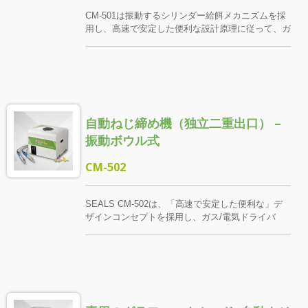
品、陽極処理部品、または表面に保護が必要な製品
CM-501は振動するシリンダー給餌メカニズムを採
に適しています。 注意が必要なのは、CM-20Mの
用し、高速で安定した便利な設計原理に従って、ガ
位置決め方法が「ドライバーの先端がネジを吸着す
ス（電気）ドライバー、自動化された給餌、精密ク
る」条件に依存しているため、磁性のあるネジにの
ランプシステムを統合して、ネジロックの効率と品
み適用されることです。磁性を持たないネジ素材
質を改善し、電子機器、機械、ハードウェアなどな
（ほとんどのステンレス鋼など）には、磁性に制約
どのさまざまな生産ライン操作に広く使用されてい
されない押し込みロック式の機種を選択することを
ます。 ネジクランプは実際の工件と作業環境に応
お勧めします。これにより、供給とロックの安定性
じてカスタマイズ設計され、供給がスムーズで、位
が確保されます。
自動ねじ締め機（独立二重出口） –
置決めが安定します。適用範囲が広く、M1.5から
M8のさまざまな規格のネジに対応し、多様な生産
振動ボウル式
ラインの理想的な選択肢です。
CM-502
SEALS CM-502は、「高速で安定した便利な」デ
ザインコンセプトを採用し、ガス/電気ドライバ
ー、ハイテク振動フィーダー、高精度のネジクラン
プを統合して、ロック速度と生産ラインの効率を包
括的に改善します。 スクリュークランプは実際の
スクリュー仕様と作業環境に応じてカスタマイズで
き、操作のスムーズさと安定性を確保します。 単
一の供給ユニットは、同時に2組の独立したドライ