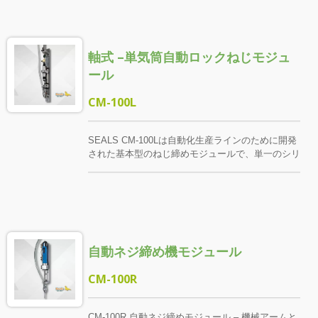
回転プラットフォームが順次多工位のロック作業を
完了します。 製品のニーズに応じて複数のドライ
バーを配置し、異なる位置で同時または連続的に締
軸式 –単気筒自動ロックねじモジュ
め付けを行います。 分站式作業フローは、作業の
リズムと品質管理を標準化するのに役立ちます。回
ール
転速度やモジュールパラメータを調整することで、
さらなるサイクルと生産効率の向上が可能です。ス
CM-100L
マート供給とトルク制御システムを統合すること
で、人手への依存を効果的に減らし、製品価値を向
上させることができ、従来の手動組立の理想的な代
SEALS CM-100Lは自動化生産ラインのために開発
替案となります。
された基本型のねじ締めモジュールで、単一のシリ
ンダーで駆動でき、全自動または半自動の組立作業
ステーションに統合するのに適しています。 CM-
100SやCM-100Gと比較して、CM-100Lはより優れ
たコストパフォーマンスを持ち、幅はわずか45mm
で、孔間距離が小さく、設置スペースが限られたア
プリケーションにより適しています。 モジュール
自動ネジ締め機モジュール
にはトルク制御の空気ドライバーが内蔵されてお
り、下押し起動メカニズムを提供し、平面ロックと
深穴ロックの2つの標準ストローク選択が可能で
CM-100R
す。CM-100Lは構造がコンパクトで、安定して耐久
性があり、高効率・高精度のロックを実現するため
の最適な自動化オプションです。
CM-100R 自動ネジ締めモジュール – 機械アームと