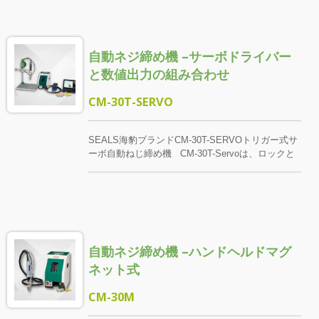
動のトルク制御ドライバーを使用し、作業の柔軟性
と生産ラインのリズムを大幅に向上させ、特に迅速
な切り替えと手持ち操作が必要な組立作業に適して
自動ネジ締め機 –サーボドライバー
います。
と数値出力の組み合わせ
CM-30T-SERVO
SEALS海豹ブランドCM-30T-SERVOトリガー式サ
ーボ自動ねじ締め機 CM-30T-Servoは、ロックと
動作の安定性の品質を考慮して、高精度の低反応力
サーボ電気ドライバーを採用し、生産ラインの効率
とデータ管理を改善するように設計されています。
各ネジが締め付けられると、システムは即座に完全
な情報を記録し、設定条件を超えた場合には警告を
発し、異常データを報告します。これにより、品質
自動ネジ締め機 –ハンドヘルドマグ
追跡管理が全面的に実現されます。 それだけでな
く、CM-30T-Servoはマルチステージロック決済ア
ネット式
クションの設定をサポートし、複数のロック支払い
プログラムを統合プロセスに組み合わせて、一般的
CM-30M
な電気ドライバーが実行するのが難しい複雑なロッ
ク支払い操作を完了し、ロック支払いの柔軟性と精