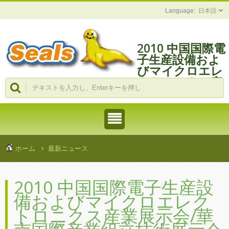
日本語
2010 中国国際電
子生産設備およ
びマイクロエレ
クトロニクス産
業展示会/華南国
際産業組立技術
展示会
ホーム
最新ニュース
2010 中国国際電子生産設
備およびマイクロエレク
トロニクス産業展示会/華