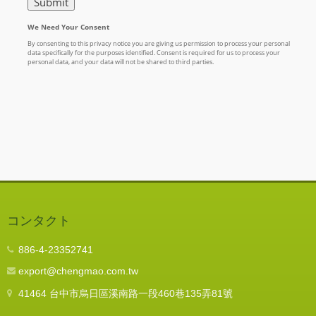
コンタクト
886-4-23352741
export@chengmao.com.tw
41464 台中市烏日區溪南路一段460巷135弄81號