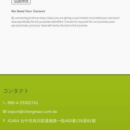
コンタクト
886-4-23352741
export@chengmao.com.tw
41464 台中市烏日區溪南路一段460巷135弄81號