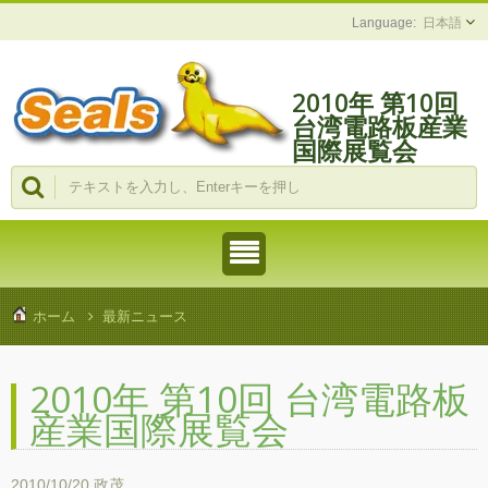
日本語
2010年 第10回
台湾電路板産業
国際展覧会
ホーム
最新ニュース
2010年 第10回 台湾電路板
産業国際展覧会
2010/10/20
政茂