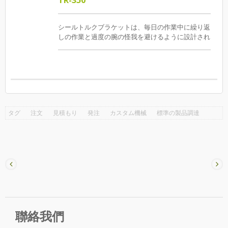
に基づく操作体験と生産効率を向上させることを目
的としており、特に繰り返し行われる押圧、切断、
押し出し、圧着などの作業に適しています。 簡単
シールトルクブラケットは、毎日の作業中に繰り返
なトリガー式操作により、高頻度の切断がより簡単
しの作業と過度の腕の怪我を避けるように設計され
になり、機体は左利きと右利きのユーザーに合わせ
ています。人間工学に基づいた製造プロセスを改善
て回転可能で、さまざまな刃の選択肢を提供し、多
するためのトルクブラケットを提供します。ねじれ
様な産業のニーズに応えます。 (0.8mm鉄線 /
のねじれと重量の負荷を排除するために、安全な作
0.5mm鉄線に適用)
業環境を作成します。 空気圧ツールに一致するた
めに、当社は空気圧ツールの特別な仕様を開始しま
した。これは、1/4 "空気吸気ジョイントである限り
インストールできます。さらに、空気圧/電源ツー
タグ
注文
見積もり
発注
カスタム機械
標準の製品調達
ルの二重目的仕様であるTR-350AEがクランプボデ
ィに設置されています。