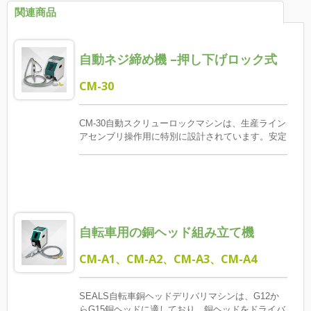
関連商品
自動ネジ締め機 –押し下げロック式
CM-30
CM-30自動スクリューロックマシンは、生産ライン
アセンブリ操作用に特別に設計されています。安定
した給餌、高い互換性、モジュラー構造を備えてい
ます。ラインを自動的に完成させ、ネジを正確に供
給し、アセンブリの効率を効果的に改善し、ヒュー
マンエラーを減らし、中程度および高周波ロック操
作に理想的なソリューションを提供できます。 こ
の機器は、高速で安定した便利な設計原理に従っ
自転車用の銅ヘッド組み立て機
て、高性能の自動フィーダー、高精度のネジクラン
プ、ガス（電気）ドライバーを統合し、ロック効率
と操作の安定性を包括的に改善します。 スクリュ
CM-A1、CM-A2、CM-A3、CM-A4
ークランプは、顧客のスクリュー仕様と作業環境に
応じてカスタマイズ設計され、操作のスムーズさを
確保し、ダウンタイムのリスクを減少させます。
SEALS自転車銅ヘッドデリバリマシンは、G12か
ドライバー部分は、アプリケーションのニーズに応
らG15銅ヘッドに適しており、銅ヘッドをドライバ