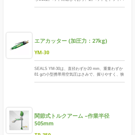
じて空気圧式または他のタイプの機種を選択でき、
ーのフロントエンドにすばやく届けることができ、
顧客指定のブランドや仕様を統合して最大の柔軟性
手動ピックアップの面倒なプロセスを排除できま
を提供します。
す。 オペレーターは、ホイールフレームの穴に銅
ヘッドを照準し、アセンブリを完成させ、操作プロ
セスを簡素化するだけで、初心者でさえ標準的な操
作性能を迅速に達成する必要があります。 機構が
エアカッター (加圧力：27kg)
シンプルでメンテナンスが容易で、スプリングクレ
ーンと交換可能なドライバーセットを組み合わせる
ことで、柔軟性が高く、さまざまな単層および多層
YM-30
ホイールフレームに適しており、自転車および電動
自転車の生産ラインに最適です。
SEALS YM-30は、直径わずか20 mm、重量わずか
81 gの小型携帯用空気圧はさみで、握りやすく、狭
いまたは手の届きにくい作業スペースに特に適して
います。 筐体は高品質のアルミ合金で作られ、耐
久性と携帯性を兼ね備え、エアフロー調整弁を装備
し、作業ニーズに応じて正確に出力を制御できま
す。 オプションのS20標準ブレードと組み合わせる
ことができ、刃は鋭く、ICボードの足、銅線や鉄線
関節式トルクアーム –作業半径
の切断に特に適しています。ブレードは特殊処理鋼
で作られ、優れた耐久性と鋭さを持ち、迅速な交換
505mm
をサポートし、ダウンタイムを削減します。 YM-
30はオペレーターの疲労を軽減し、エルゴノミクス
TR-350