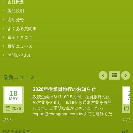
会社概要
製品説明
応用分野
よくある質問集
電子カタログ
最新ニュース
お問い合わせ
最新ニュース
2026年従業員旅行のお知らせ
18
2
政茂企業は6/11–6/15の間、社員旅行のた
MAY
A
め営業を休止し、6/16から通常営業を再開
します。ご不明な点がございましたら、
2026
2
export@chengmao.com.twまでご連絡くだ
さい。
くだ
続きを読みます
続き