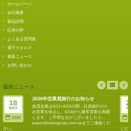
ホームページ
会社概要
製品説明
応用分野
よくある質問集
電子カタログ
最新ニュース
お問い合わせ
最新ニュース
2026年従業員旅行のお知らせ
18
2
政茂企業は6/11–6/15の間、社員旅行のた
MAY
A
め営業を休止し、6/16から通常営業を再開
します。ご不明な点がございましたら、
2026
2
export@chengmao.com.twまでご連絡くだ
さい。
くだ