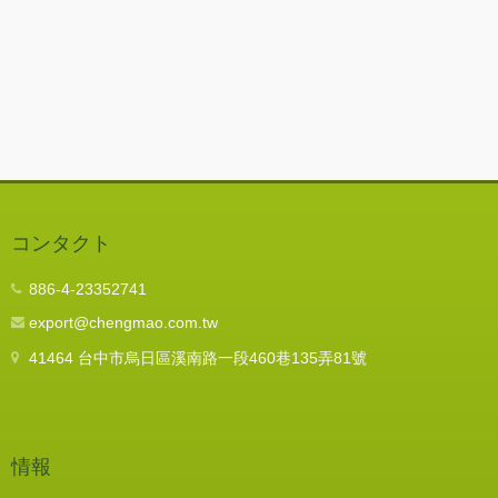
コンタクト
886-4-23352741
export@chengmao.com.tw
41464 台中市烏日區溪南路一段460巷135弄81號
情報