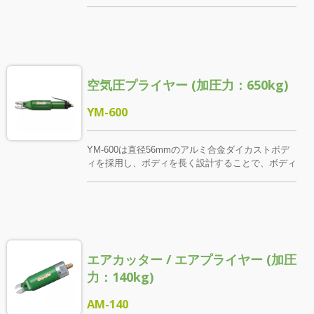
蔵された気流調整バルブにより、作業のニーズに応
形、樹脂、終端子、裸端子、電源ケーブルクリッ
じて出力を正確に制御できます。刃の交換は迅速か
プ、銅パイプ、織物、ヨーロッパ式端子、プラスチ
つ簡単で、メンテナンスも容易です。 SEALS YM
ックレザー、バンドなどの部品に対応した専用刃を
シリーズのハンドヘルドエアカッターは、オペレー
製造しています。11つの大きなシリーズ、43種類
ターの疲労を効果的に軽減し、人間工学に基づいた
の標準仕様があり、多様な選択肢を提供していま
操作体験と生産効率を向上させます。特に、繰り返
す。 SEALS本体はアルミ素材を採用しており、
しの押し、切断、圧縮、圧着作業に適しており、ト
空気圧プライヤー (加圧力：650kg)
軽量で便利です。エアフローバルブを使用して、作
リガーを軽く押すだけで完了します。 他にも多様
業の必要に応じて力を調整できます。 SEALSの
なボディサイズと刃の仕様が選べ、回転式ボディを
刃は簡単に素早く交換できます。
YM-600
提供しているため、左右両手の操作が便利です。
(切断線材-S8P刃、切断樹脂-FD-8P刃、圧着端子-
CLP刃、圧着裸端子-A7P刃、圧着絶縁端子-AR7P
YM-600は直径56mmのアルミ合金ダイカストボデ
刃に適用)
ィを採用し、ボディを長く設計することで、ボディ
の直径を増やすことなく、より強力な剪断と圧着力
を提供し、握りやすく省力化されています。
SEALSの多様な専用ブレードと組み合わせて、電
線の切断、PCBの足のトリミング、端子の圧着、
接着剤材料の圧着など、さまざまな作業に使用でき
ます。 シールズブレードは、モリブデンワイヤ
エアカッター / エアプライヤー (加圧
ー、鉄ワイヤー、銅ヘッド、プラスチック注入部
品、樹脂、閉じたターミナル、裸端子、パワーコー
力：140kg)
ドバックル、銅チューブ、銅管、銅管、織りファブ
リック、ヨーロッパのターミン、ヨーロッパの革
AM-140
新、その他のワークパッケージ、その他のワークパ