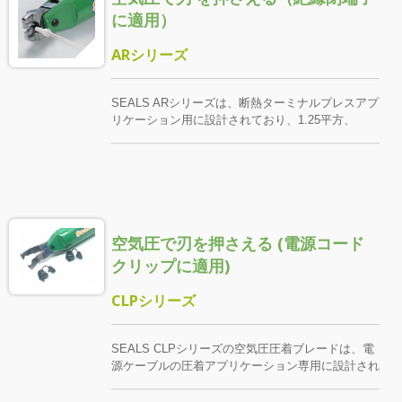
線、銅ヘッド、プラスチック射出、樹脂、閉端子、
に適用）
裸端子、電源線クリップ、銅管、織物、欧州式端
子、プラスチックレザー、クランプなどのさまざま
ARシリーズ
な部品に特化した刃を提供します。 シリーズ全体
は、多様なニーズを満たすために、11シリーズと
43の標準仕様に分かれています。 SEALS本体は
SEALS ARシリーズは、断熱ターミナルプレスアプ
アルミ合金素材で製造されており、軽量で便利、力
リケーション用に設計されており、1.25平方、
の調整が可能な特徴を持ち、気流調整バルブと組み
2.0SQ、5.5SQ、8.0SQ、および14.0SQのさまざま
合わせることで、異なる作業ニーズに応じた圧力調
な仕様を提供します。 適用ツール本体：YM-140、
整が可能です。 さらに、刃のデザインは簡単に交
YM-140L、YM-280、YM-300、YM-480、YM-500、
換でき、メンテナンスも容易で、生産効率を大幅に
YM-600、AM-140、AM-300。 刃は特殊な熱処理
向上させます。 （裸端子用の圧着刃に適用）
鋼材で製造されており、高い耐摩耗性と持続的な圧
着の安定性を備え、長時間の生産ライン操作に適し
空気圧で刃を押さえる (電源コード
ています。 胴体は、頑丈な構造と軽量のアルミニ
ウム合金で精密にマシドされています。また、エア
クリップに適用)
フロー調整バルブが組み込まれており、さまざまな
端子やワークピースのニーズに応じて圧力力を調整
CLPシリーズ
できます。 刃の迅速な交換設計により、ダウンタ
イムが大幅に短縮され、生産ラインの効率と安定性
が向上します。 (絶縁閉端子に適用)
SEALS CLPシリーズの空気圧圧着ブレードは、電
源ケーブルの圧着アプリケーション専用に設計され
ており、直径範囲は10mm～22mmに対応していま
す。複数のブレード仕様を提供し、しっかりと固定