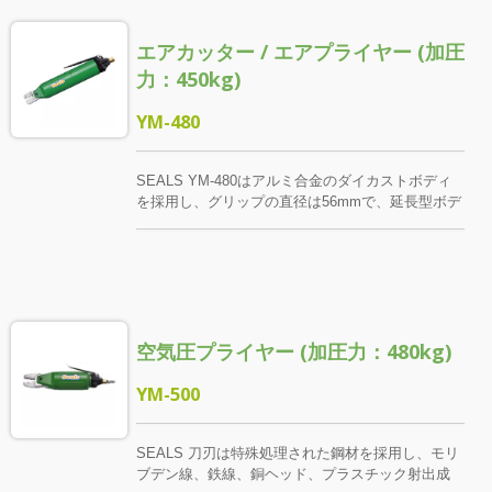
まざまなプロセスのニーズに対応できます。 刃は
ーズを満たすために、さまざまなモデルと刃の組み
特殊処理された鋼材で作られており、耐久性が高
合わせオプションを提供しており、回転式機体を選
エアカッター / エアプライヤー (加圧
く、モリブデン線、鉄線、銅頭、プラスチック射出
択することもでき、左利きと右利きのオペレーター
成形品、樹脂、端子、銅管、織物およびプラスチッ
力：450kg)
が使用しやすくなっています。 （裸端子用圧着-
クレザーなど、さまざまな素材に対応しています。
A7P1刃および絶縁端子-AR7P1刃に適用）
11の大シリーズ、43種類の標準刃規格が選択可能
YM-480
で、異なる生産ラインのアプリケーション条件を満
たします。 機体に内蔵された気流調整バルブは、
作業のニーズに応じて出力を微調整でき、迅速な刃
SEALS YM-480はアルミ合金のダイカストボディ
の交換設計をサポートし、メンテナンスが便利で
を採用し、グリップの直径は56mmで、延長型ボデ
す。回転式の機体構造により、左右の手の操作者が
ィデザインを備え、グリップの直径を増やさずに、
簡単に使用でき、長時間かつ高頻度の切断および圧
より高い切断力と圧着力を提供し、持ちやすさが向
着作業において疲労を軽減し、効率を向上させるこ
上しています。 SEALSの多くの専用刃と組み合
とができます。 (切断線材-S8P刃、切断樹脂-FD-
わせて、金属ワイヤの切断、PCBの端子のトリミ
8P刃、圧着端子-CLP刃、圧着裸端子-A7P刃、圧着
ング、端子の圧着、ゴム材料の圧着など、さまざま
絶縁端子-AR7P刃に適用)
なプロセスに適しています。 シールブレードは、
空気圧プライヤー (加圧力：480kg)
特別に処理された鋼で作られており、モリブデンワ
イヤー、鉄ワイヤー、銅ヘッド、プラスチック注入
部品、樹脂、閉じたターミナル、裸のターミナル、
YM-500
パワーケーブルバックル、銅管、銅チューブ、織物
ファブリック、ヨーロッパターミナル、ヨーロッパ
ターミナル、プラスチックレザー、クランプなどの
SEALS 刀刃は特殊処理された鋼材を採用し、モリ
標準的な標準式の標準化を提供します。 機体に内
ブデン線、鉄線、銅ヘッド、プラスチック射出成