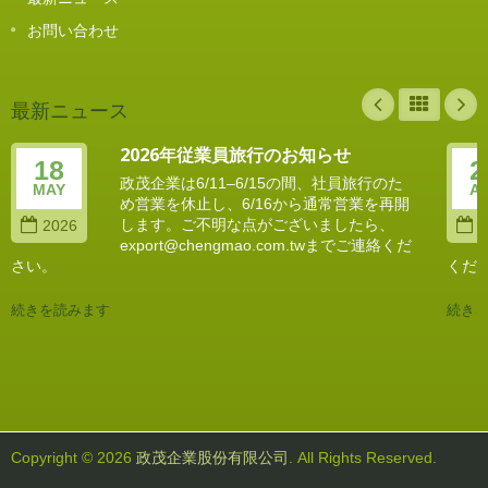
お問い合わせ
最新ニュース
2026年従業員旅行のお知らせ
18
2
政茂企業は6/11–6/15の間、社員旅行のた
MAY
A
め営業を休止し、6/16から通常営業を再開
します。ご不明な点がございましたら、
2026
2
export@chengmao.com.twまでご連絡くだ
さい。
くだ
続きを読みます
続き
Copyright © 2026
政茂企業股份有限公司
. All Rights Reserved.