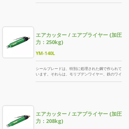
プラスチック注入、樹脂、閉じた端子、裸の端子、
(1.6mm鉄線 / 1.0mm鉄線に適用)
パワーコードバックル、銅チューブ、織物、ヨーロ
ッパターミナル、ヨーロッパターミナル、プラスチ
ックレザーなどのワークピース用に特別なブレード
が製造されています。 SEALS YM-140はアルミ合
金のダイカスト本体を採用し、グリップ直径は
エアカッター / エアプライヤー (加圧
45mmで、軽量で耐久性があり、操作が簡単です。
内蔵の気流調整バルブにより、作業のニーズに応じ
力：250kg)
て出力を正確に制御できます。 SEALSの多様なオ
プションの刃と組み合わせることができ、金属ワイ
YM-140L
ヤの切断、PCB基板の足のトリミング、端子の圧
着、含樹脂材料の圧着など、さまざまなプロセスに
適しています。 刃の交換が迅速で、メンテナンス
シールブレードは、特別に処理された鋼で作られて
が簡単であり、異なる生産ラインの切断および圧着
います。それらは、モリブデンワイヤー、鉄のワイ
のニーズを満たすために、さまざまな本体サイズと
ヤー、銅ヘッド、プラスチック注入、樹脂、閉じた
刃の仕様を提供しています。 (切断線材-S5刃、切
端子、裸のターミナル、パワーコードバックル、銅
断樹脂-FD-6刃、圧着端子-CLP刃、圧着裸端子-A5P
管、織り、ヨーロッパターミナル、プラスチックレ
刃および圧着絶縁端子-AR5P刃に適用)
ザー、クランプ、その他のワークピースなどのワー
クピース用に設計されています。それらは11シリ
ーズと43の標準仕様に分かれており、さまざまな
エアカッター / エアプライヤー (加圧
プロセスニーズを満たすためにさまざまな選択肢を
提供します。 YM-140Lはアルミ合金のダイカスト
力：208kg)
本体を採用し、ハンドルの直径は45mmで、握りの
直径を増やさずにより高い切断力を提供するため