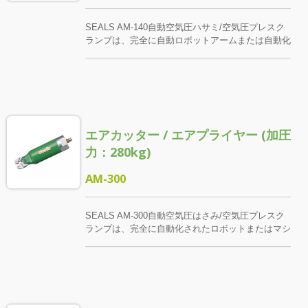
ージングなどのさまざまなワークピースに、特別に
処理されたスチールを使用して、特別に処理された
SEALS AM-140自動空気圧ハサミ/空気圧プレスク
スチールを使用しています。 機体はアルミニウム
ランプは、完全に自動ロボットアームまたは自動化
素材を使用しており、軽量で持ち運びが簡単です。
機器に統合でき、生産ラインの自動化運用に適した
作業のニーズに応じて操作力を正確に調整できる気
ソレノイドバルブを介して制御および開始できま
流調整バルブが装備されています。刃の交換は迅速
す。 本体は直径45mmのアルミ合金で精密加工さ
かつ簡単で、メンテナンスも便利です。 SEALS
れており、軽量で耐久性に優れ、設備の設置や長時
YMシリーズのハンドヘルド空気圧圧着工具は、オ
間の運用に便利です。 SEALSの特殊処理された
ペレーターの疲労を軽減し、人間工学と高い生産性
高強度刃を搭載したAM-140は、モリブデン線、鉄
の目標を達成するのに役立ちます。 長時間の繰り
エアカッター / エアプライヤー (加圧
線の切断、PCBの足のトリミング、各種絶縁およ
返し作業、圧着、切断、保持、圧縮作業に特に適し
び非絶縁端子の圧着、塗布材料の圧着などに広く使
力：280kg)
ており、トリガーを軽く押すだけで完了します。
用でき、生産効率と一貫した品質を向上させます。
他の刃と本体のサイズの選択肢を提供し、さまざま
このシリーズは、さまざまな刃と異なるサイズの
AM-300
な業界のニーズに対応します。本体は回転設計で、
本体を提供し、さまざまな切断および圧着のニーズ
左利きまたは右利きのユーザーが操作しやすくなっ
に応えます。また、機体固定台、フットスイッチ、
ています。 (裸端子用の圧着端子-A12WPブレード
安全カバー付きフットスイッチなど、さまざまなア
SEALS AM-300自動空気圧はさみ/空気圧プレスク
および絶縁端子用の圧着端子AR12WPブレードに
クセサリーも用意されており、異なる生産環境での
ランプは、完全に自動化されたロボットまたはマシ
適用)
設置と使用が便利です。 SEALSの刃は迅速かつ
ンに統合でき、ソレノイドバルブを介して制御でき
簡単に交換でき、作業のニーズに応じてエアフロー
ます。 体は、直径56mmの精密アルミニウム合金
調整バルブを通じて加圧力を正確に制御できるた
処理構造を採用し、シールシリーズの一貫した軽さ
め、操作の負担を軽減し、作業の快適さと生産性を
と耐久性を継続します。 SEALSの高耐久性専用刃
向上させます。 (線材切断用-S5刃、樹脂切断用-
を使用することで、繰り返しの圧着、切断、押しつ
FD-6刃、線クリンチ圧着用-CLP刃、裸端子圧着用-
ぶし、圧入などの作業に簡単に対応でき、生産効率