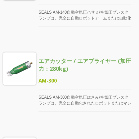
ージングなどのさまざまなワークピースに、特別に
処理されたスチールを使用して、特別に処理された
SEALS AM-140自動空気圧ハサミ/空気圧プレスク
スチールを使用しています。 機体はアルミニウム
ランプは、完全に自動ロボットアームまたは自動化
素材を使用しており、軽量で持ち運びが簡単です。
機器に統合でき、生産ラインの自動化運用に適した
作業のニーズに応じて操作力を正確に調整できる気
ソレノイドバルブを介して制御および開始できま
流調整バルブが装備されています。刃の交換は迅速
す。 本体は直径45mmのアルミ合金で精密加工さ
かつ簡単で、メンテナンスも便利です。 SEALS
れており、軽量で耐久性に優れ、設備の設置や長時
YMシリーズのハンドヘルド空気圧圧着工具は、オ
間の運用に便利です。 SEALSの特殊処理された
ペレーターの疲労を軽減し、人間工学と高い生産性
高強度刃を搭載したAM-140は、モリブデン線、鉄
の目標を達成するのに役立ちます。 長時間の繰り
エアカッター / エアプライヤー (加圧
線の切断、PCBの足のトリミング、各種絶縁およ
返し作業、圧着、切断、保持、圧縮作業に特に適し
び非絶縁端子の圧着、塗布材料の圧着などに広く使
力：280kg)
ており、トリガーを軽く押すだけで完了します。
用でき、生産効率と一貫した品質を向上させます。
他の刃と本体のサイズの選択肢を提供し、さまざま
このシリーズは、さまざまな刃と異なるサイズの
AM-300
な業界のニーズに対応します。本体は回転設計で、
本体を提供し、さまざまな切断および圧着のニーズ
左利きまたは右利きのユーザーが操作しやすくなっ
に応えます。また、機体固定台、フットスイッチ、
ています。 (裸端子用の圧着端子-A12WPブレード
安全カバー付きフットスイッチなど、さまざまなア
SEALS AM-300自動空気圧はさみ/空気圧プレスク
および絶縁端子用の圧着端子AR12WPブレードに
クセサリーも用意されており、異なる生産環境での
ランプは、完全に自動化されたロボットまたはマシ
適用)
設置と使用が便利です。 SEALSの刃は迅速かつ
ンに統合でき、ソレノイドバルブを介して制御でき
簡単に交換でき、作業のニーズに応じてエアフロー
ます。 体は、直径56mmの精密アルミニウム合金
調整バルブを通じて加圧力を正確に制御できるた
処理構造を採用し、シールシリーズの一貫した軽さ
め、操作の負担を軽減し、作業の快適さと生産性を
と耐久性を継続します。 SEALSの高耐久性専用刃
向上させます。 (線材切断用-S5刃、樹脂切断用-
を使用することで、繰り返しの圧着、切断、押しつ
FD-6刃、線クリンチ圧着用-CLP刃、裸端子圧着用-
ぶし、圧入などの作業に簡単に対応でき、生産効率