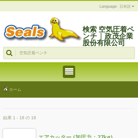
日本語
検索 空気圧着ペ
ンチ | 政茂企業
股份有限公司
ホーム
結果 1 - 18 の 18
エアカッター (加圧力：27kg)