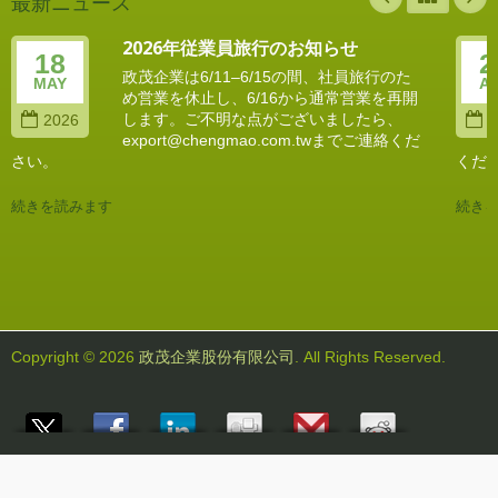
最新ニュース
2026年従業員旅行のお知らせ
18
2
政茂企業は6/11–6/15の間、社員旅行のた
MAY
A
め営業を休止し、6/16から通常営業を再開
します。ご不明な点がございましたら、
2026
2
export@chengmao.com.twまでご連絡くだ
さい。
くだ
続きを読みます
続き
Copyright © 2026
政茂企業股份有限公司
. All Rights Reserved.