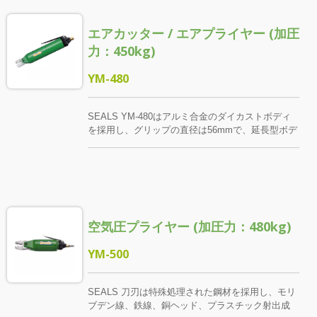
まざまなプロセスのニーズに対応できます。 刃は
ーズを満たすために、さまざまなモデルと刃の組み
特殊処理された鋼材で作られており、耐久性が高
合わせオプションを提供しており、回転式機体を選
エアカッター / エアプライヤー (加圧
く、モリブデン線、鉄線、銅頭、プラスチック射出
択することもでき、左利きと右利きのオペレーター
成形品、樹脂、端子、銅管、織物およびプラスチッ
力：450kg)
が使用しやすくなっています。 （裸端子用圧着-
クレザーなど、さまざまな素材に対応しています。
A7P1刃および絶縁端子-AR7P1刃に適用）
11の大シリーズ、43種類の標準刃規格が選択可能
YM-480
で、異なる生産ラインのアプリケーション条件を満
たします。 機体に内蔵された気流調整バルブは、
作業のニーズに応じて出力を微調整でき、迅速な刃
SEALS YM-480はアルミ合金のダイカストボディ
の交換設計をサポートし、メンテナンスが便利で
を採用し、グリップの直径は56mmで、延長型ボデ
す。回転式の機体構造により、左右の手の操作者が
ィデザインを備え、グリップの直径を増やさずに、
簡単に使用でき、長時間かつ高頻度の切断および圧
より高い切断力と圧着力を提供し、持ちやすさが向
着作業において疲労を軽減し、効率を向上させるこ
上しています。 SEALSの多くの専用刃と組み合
とができます。 (切断線材-S8P刃、切断樹脂-FD-
わせて、金属ワイヤの切断、PCBの端子のトリミ
8P刃、圧着端子-CLP刃、圧着裸端子-A7P刃、圧着
ング、端子の圧着、ゴム材料の圧着など、さまざま
絶縁端子-AR7P刃に適用)
なプロセスに適しています。 シールブレードは、
空気圧プライヤー (加圧力：480kg)
特別に処理された鋼で作られており、モリブデンワ
イヤー、鉄ワイヤー、銅ヘッド、プラスチック注入
部品、樹脂、閉じたターミナル、裸のターミナル、
YM-500
パワーケーブルバックル、銅管、銅チューブ、織物
ファブリック、ヨーロッパターミナル、ヨーロッパ
ターミナル、プラスチックレザー、クランプなどの
SEALS 刀刃は特殊処理された鋼材を採用し、モリ
標準的な標準式の標準化を提供します。 機体に内
ブデン線、鉄線、銅ヘッド、プラスチック射出成